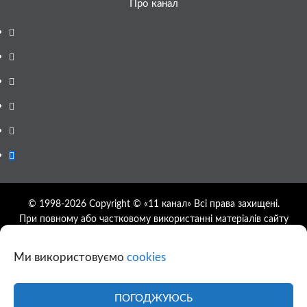
Про канал
Facebook
YouTube
Telegram
Instagram
Twitter
Google
News
© 1998-2026 Copyright © «11 канал» Всі права захищені.
При повному або частковому використанні матеріалів сайту
11tv.dp.ua відкрите гіперпосилання на першоджерело
обов'язкове, розташування гіперпосилання не нижче другого
Ми використовуємо
cookies
абзацу.
Використання фотографій та відео сайту 11tv.dp.ua
дозволяється за умови посилання на джерело та прямого
ПОГОДЖУЮСЬ