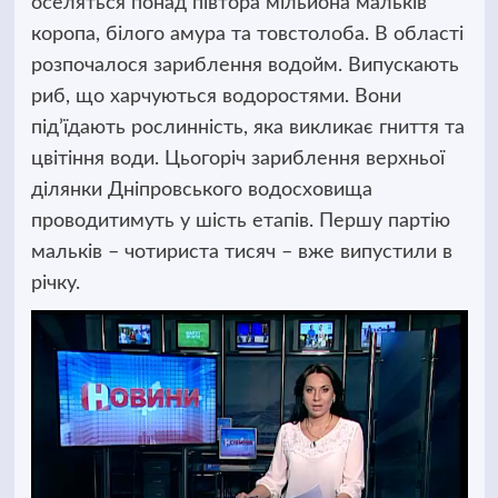
оселяться понад півтора мільйона мальків
коропа, білого амура та товстолоба.
В області
розпочалося зариблення водойм. Випускають
риб, що харчуються водоростями. Вони
під’їдають рослинність, яка викликає гниття та
цвітіння води. Цьогоріч зариблення верхньої
ділянки Дніпровського водосховища
проводитимуть у шість етапів. Першу партію
мальків – чотириста тисяч – вже випустили в
річку.
Відеопрогравач