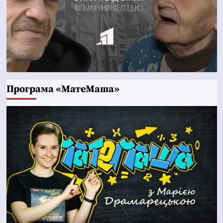
Програма «МатеМаша»