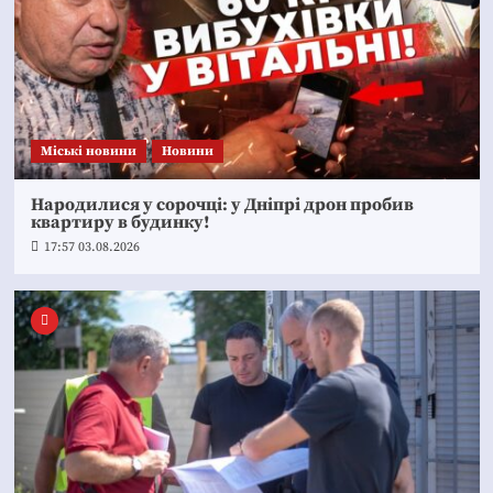
Mіські новини
Новини
Народилися у сорочці: у Дніпрі дрон пробив
квартиру в будинку!
17:57 03.08.2026