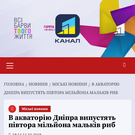
Перейти
до
вмісту
Основне
меню
ГОЛОВНА
НОВИНИ
MІСЬКІ НОВИНИ
В АКВАТОРІЮ
ДНІПРА ВИПУСТЯТЬ ПІВТОРА МІЛЬЙОНА МАЛЬКІВ РИБ
Mіські новини
В акваторію Дніпра випустять
півтора мільйона мальків риб
18:14 11.10.2018