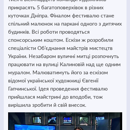
прикрасять 5 багатоповерхівок в різних
куточках Дніпра. Фіналом фестивалю стане
спільний малюнок на паркані одного з дитячих
будинків. Всі роботи проводяться
спонсорським коштом. Ескізи ж розробили
спеціалісти Об’єднання майстрів мистецтв
України. Незабаром вуличні митці розпочнуть
працювати на вулиці Калиновій над ще одним
муралом. Малюватимуть його за ескізом
відомої української художниці Євгенії
Гапчинської. Ідея проведення фестивалю
прийшлася майстрині до вподоби, тож
вирішила зробити й свій внесок.
Відеопрогравач