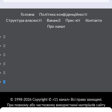
Головна
Політика конфіденційності
Структура власності
Вакансії
Прес-кіт
Контакти
Про канал
Facebook
YouTube
Telegram
Instagram
Twitter
Google
News
© 1998-2026 Copyright © «11 канал» Всі права захищені.
При повному або частковому використанні матеріалів сайту
11tv.dp.ua відкрите гіперпосилання на першоджерело