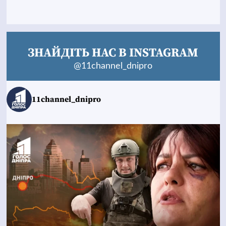
ЗНАЙДІТЬ НАС В INSTAGRAM
@11channel_dnipro
11channel_dnipro