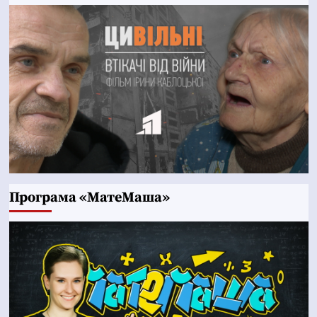
Програма «МатеМаша»