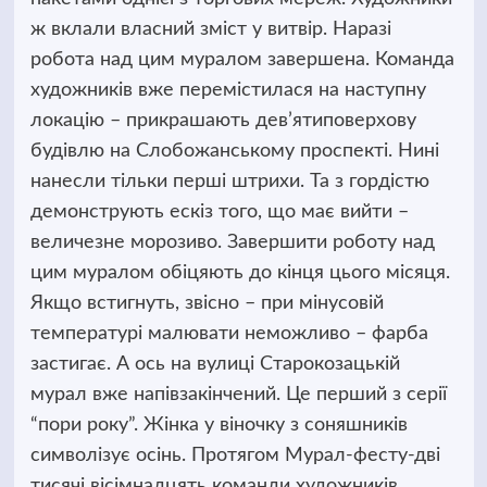
ж вклали власний зміст у витвір. Наразі
робота над цим муралом завершена. Команда
художників вже перемістилася на наступну
локацію – прикрашають дев’ятиповерхову
будівлю на Слобожанському проспекті. Нині
нанесли тільки перші штрихи. Та з гордістю
демонструють ескіз того, що має вийти –
величезне морозиво. Завершити роботу над
цим муралом обіцяють до кінця цього місяця.
Якщо встигнуть, звісно – при мінусовій
температурі малювати неможливо – фарба
застигає. А ось на вулиці Старокозацькій
мурал вже напівзакінчений. Це перший з серії
“пори року”. Жінка у віночку з соняшників
символізує осінь. Протягом Мурал-фесту-дві
тисячі вісімнадцять команди художників