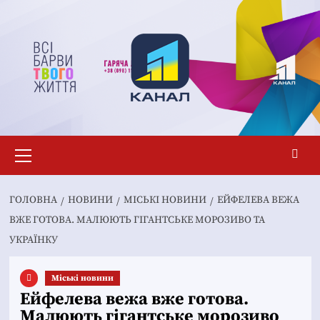
Перейти
до
вмісту
Основне
меню
ГОЛОВНА
НОВИНИ
MІСЬКІ НОВИНИ
ЕЙФЕЛЕВА ВЕЖА
ВЖЕ ГОТОВА. МАЛЮЮТЬ ГІГАНТСЬКЕ МОРОЗИВО ТА
УКРАЇНКУ
Mіські новини
Ейфелева вежа вже готова.
Малюють гігантське морозиво