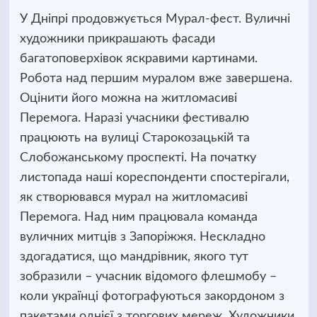
У Дніпрі продовжується Мурал-фест. Вуличні
художники прикрашають фасади
багатоповерхівок яскравими картинами.
Робота над першим муралом вже завершена.
Оцінити його можна на житломасиві
Перемога. Наразі учасники фестивалю
працюють на вулиці Старокозацькій та
Слобожанському проспекті. На початку
листопада наші кореспонденти спостерігали,
як створювався мурал на житломасиві
Перемога. Над ним працювала команда
вуличних митців з Запоріжжя. Нескладно
здогадатися, що мандрівник, якого тут
зобразили – учасник відомого флешмобу –
коли українці фотографуються закордоном з
пакетами однієї з торгових мереж. Художники