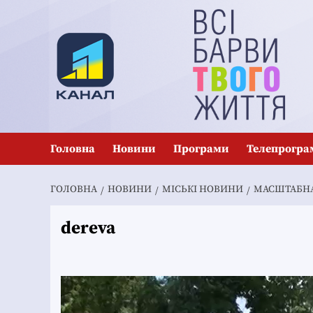
Перейти
до
вмісту
Головна
Новини
Програми
Телепрогра
ГОЛОВНА
НОВИНИ
MІСЬКІ НОВИНИ
МАСШТАБНА 
dereva