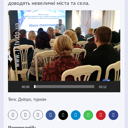
доводять невеличкі міста та села.
Відеопрогравач
00:00
03:12
Теги:
Дніпро
,
туризм
Попередній: