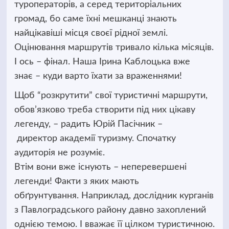
туроператорів, а серед територіальних
громад, бо саме їхні мешканці знають
найцікавіші місця своєї рідної землі.
Оцінювання маршрутів тривало кілька місяців.
І ось
–
фінал. Наша Ірина
Каблоцька
вже
знає
–
куди варто їхати за враженнями!
Щоб “розкрутити” свої туристичні маршрути,
обов’язково треба створити під них цікаву
легенду,
–
радить Юрій Пасічник –
директор академії туризму. Спочатку
аудиторія не розуміє.
Втім вони вже існують
–
неперевершені
легенди! Факти з яких мають
обґрунтування. Наприклад, дослідник курганів
з Павлоградського району давно захоплений
однією темою. І вважає її цілком туристичною.