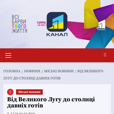
Перейти
до
вмісту
Основне
меню
ГОЛОВНА
НОВИНИ
MІСЬКІ НОВИНИ
ВІД ВЕЛИКОГО
ЛУГУ ДО СТОЛИЦІ ДАВНІХ ГОТІВ
Mіські новини
Від Великого Лугу до столиці
давніх готів
17:36 04.10.2019