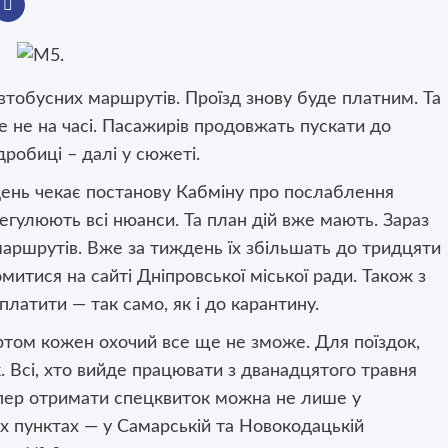
автобусних маршрутів. Проїзд знову буде платним. Та
 не на часі. Пасажирів продовжать пускати до
дробиці – далі у сюжеті.
день чекає постанову Кабміну про послаблення
регулюють всі нюанси. Та план дій вже мають. Зараз
аршрутів. Вже за тиждень їх збільшать до тридцяти
итися на сайті Дніпровської міської ради. Також з
платити — так само, як і до карантину.
ртом кожен охочий все ще не зможе. Для поїздок,
к. Всі, хто вийде працювати з дванадцятого травня
пер отримати спецквиток можна не лише у
их пунктах — у Самарській та Новокодацькій