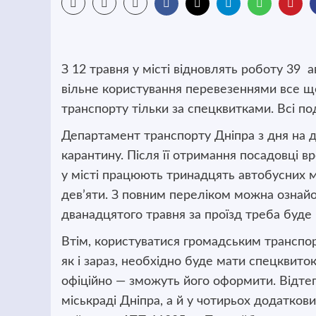
З 12 травня у місті відновлять роботу 39 
вільне користування перевезеннями все ще
транспорту тільки за спецквитками.
Всі по
Департамент транспорту Дніпра з дня на 
карантину. Після її отримання посадовці в
у місті працюють тринадцять автобусних м
дев’яти. З повним переліком можна ознайом
дванадцятого травня за проїзд треба буде 
Втім, користуватися громадським транспо
як і зараз, необхідно буде мати спецквито
офіційно — зможуть його оформити. Відте
міськраді Дніпра, а й у чотирьох додатков