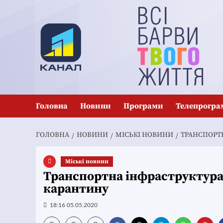
Перейти
до
вмісту
Головна
Новини
Програми
Телепрогра
ГОЛОВНА
НОВИНИ
MІСЬКІ НОВИНИ
ТРАНСПОРТН
Mіські новини
Транспортна інфраструктура
карантину
18:16 05.05.2020