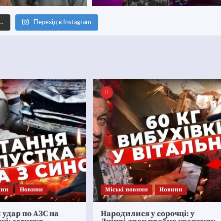
е…
Перехід в Instagram
ини
Новини
Mіські новини
Новини
удар по АЗС на
Народилися у сорочці: у