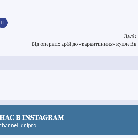
Далі:
Від оперних арій до «карантинних» куплетів
НАС В INSTAGRAM
hannel_dnipro