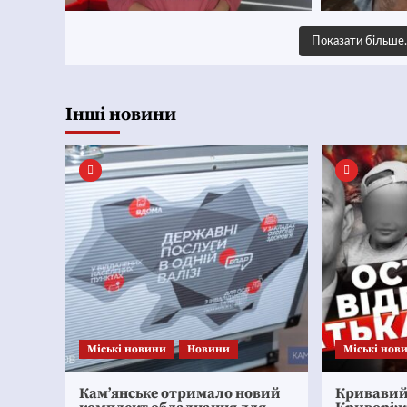
Показати більш
Інші новини
Mіські новини
Новини
Mіські нов
Кам’янське отримало новий
Кривавий 