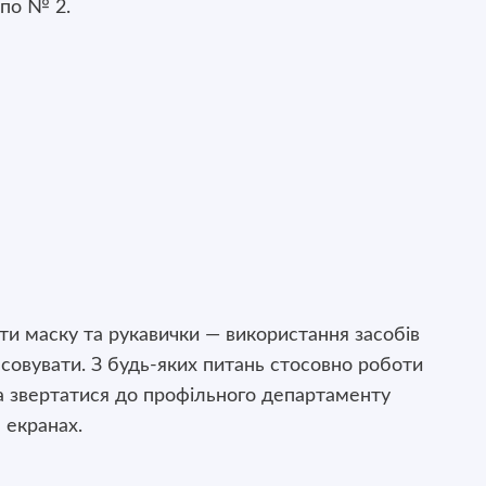
епо № 2.
ати маску та рукавички — використання засобів
асовувати. З будь-яких питань стосовно роботи
а звертатися до профільного департаменту
 екранах.