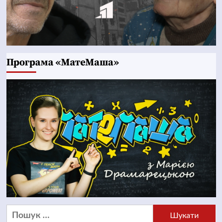
Програма «МатеМаша»
Пошук: