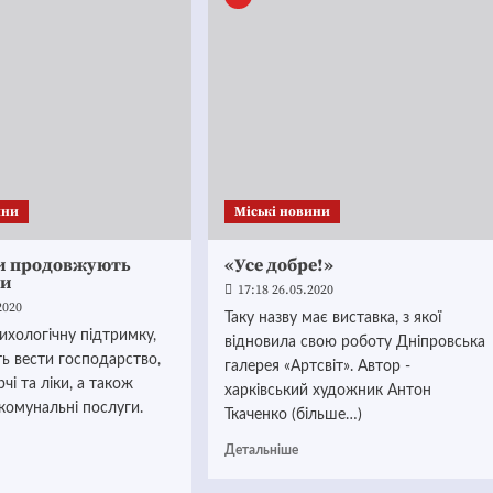
ини
Mіські новини
и продовжують
«Усе добре!»
ти
17:18 26.05.2020
2020
Таку назву має виставка, з якої
хологічну підтримку,
відновила свою роботу Дніпровська
ь вести господарство,
галерея «Артсвіт». Автор -
чі та ліки, а також
харківський художник Антон
комунальні послуги.
Ткаченко (більше…)
Детальніше