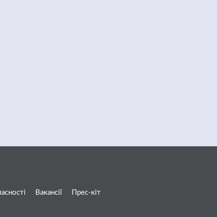
ласності
Вакансії
Прес-кіт