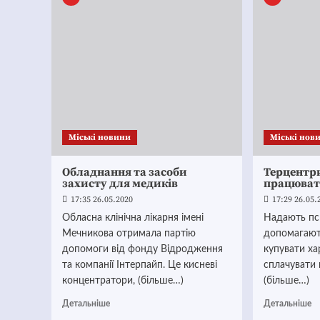
Mіські новини
Mіські нов
Обладнання та засоби
Терцентр
захисту для медиків
працюва
17:35 26.05.2020
17:29 26.05.
Обласна клінічна лікарня імені
Надають пси
Мечникова отримала партію
допомагают
допомоги від фонду Відродження
купувати хар
та компанії Інтерпайп. Це кисневі
сплачувати 
концентратори, (більше…)
(більше…)
Детальніше
Детальніше