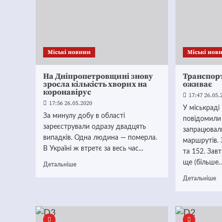
Mіські новини
Mіські нов
На Дніпропетровщині знову
Транспор
зросла кількість хворих на
оживає
коронавірус
17:47 26.05.
17:56 26.05.2020
У міськраді
За минулу добу в області
повідомили 
зареєстрували одразу двадцять
запрацювал
випадків. Одна людина — померла.
маршрутів. 
В Україні ж втретє за весь час...
та 152. Зав
ще (більше
Детальніше
Детальніше