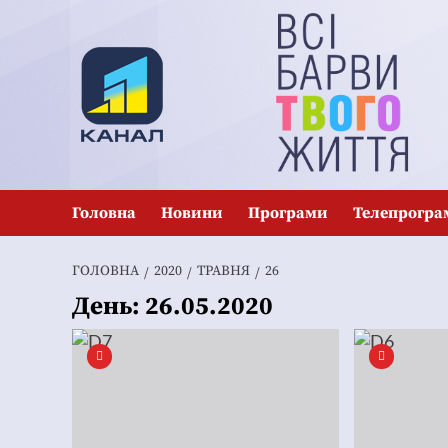
Перейти
до
вмісту
Головна
Новини
Програми
Телепрогра
ГОЛОВНА
2020
ТРАВНЯ
26
День:
26.05.2020