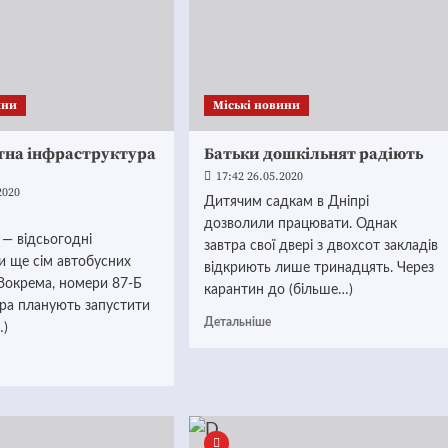
ини
Mіські новини
тна інфраструктура
Батьки дошкільнят радіють
17:42 26.05.2020
2020
Дитячим садкам в Дніпрі
дозволили працювати. Однак
— відсьогодні
завтра свої двері з двохсот закладів
и ще сім автобусних
відкриють лише тринадцять. Через
Зокрема, номери 87-Б
карантин до (більше…)
тра планують запустити
Детальніше
…)