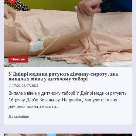
Новини
У Дніпрі медики рятують дівчину-сироту, яка
випала з вікна у дитячому таборі
17:22 22.07.2021
Випала з вікна у дитячому таборі! У Дніпрі медики рятують
16-річну Дар'ю Ковальову. Наприкінці минулого тижня
дівчинка впала з висоти...
Детальніше