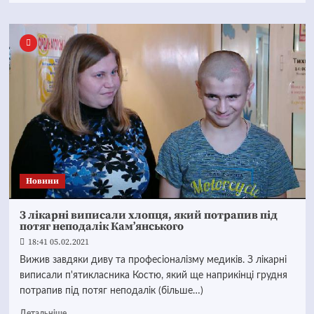
Новини
З лікарні виписали хлопця, який потрапив під
потяг неподалік Кам’янського
18:41 05.02.2021
Вижив завдяки диву та професіоналізму медиків. З лікарні
виписали п'ятикласника Костю, який ще наприкінці грудня
потрапив під потяг неподалік (більше…)
Детальніше