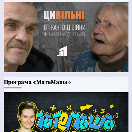
Програма «МатеМаша»