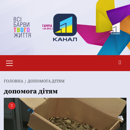
Перейти
до
вмісту
Основне
меню
ГОЛОВНА
ДОПОМОГА ДІТЯМ
допомога дітям