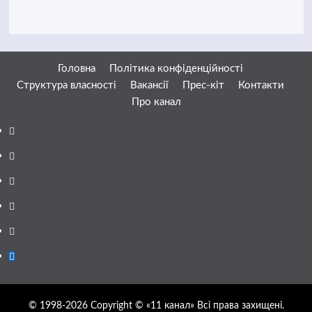
Головна
Політика конфіденційності
Структура власності
Вакансії
Прес-кіт
Контакти
Про канал
Facebook
YouTube
Telegram
Instagram
Twitter
Google
News
© 1998-2026 Copyright © «11 канал» Всі права захищені.