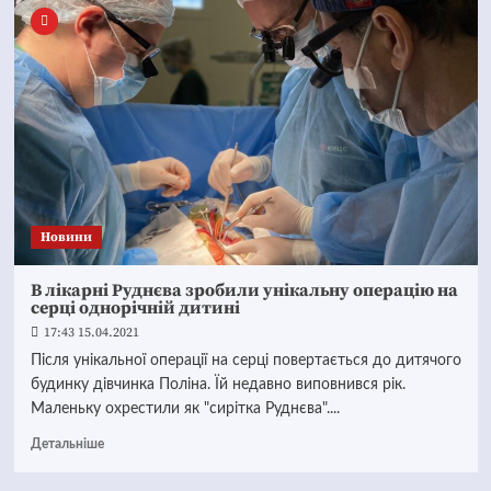
Новини
В лікарні Руднєва зробили унікальну операцію на
серці однорічній дитині
17:43 15.04.2021
Після унікальної операції на серці повертається до дитячого
будинку дівчинка Поліна. Їй недавно виповнився рік.
Маленьку охрестили як "сирітка Руднєва"....
Детальніше