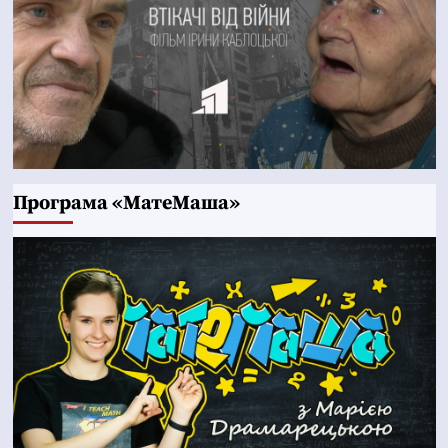
Програма «МатеМаша»