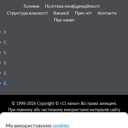
Головна
Політика конфіденційності
Структура власності
Вакансії
Прес-кіт
Контакти
Про канал
Facebook
YouTube
Telegram
Instagram
Twitter
Google
News
© 1998-2026 Copyright © «11 канал» Всі права захищені.
При повному або частковому використанні матеріалів сайту
11tv.dp.ua відкрите гіперпосилання на першоджерело
обов'язкове, розташування гіперпосилання не нижче другого
Ми використовуємо
cookies