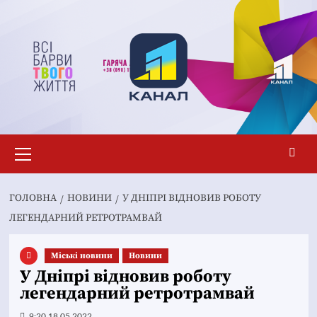
Перейти
до
вмісту
Основне
меню
ГОЛОВНА
НОВИНИ
У ДНІПРІ ВІДНОВИВ РОБОТУ
ЛЕГЕНДАРНИЙ РЕТРОТРАМВАЙ
Mіські новини
Новини
У Дніпрі відновив роботу
легендарний ретротрамвай
9:20 18.05.2022