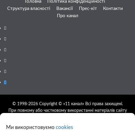
Головна
Політика конфіденційності
Структура власності
Вакансії
Прес-кіт
Контакти
Про канал
Facebook
YouTube
Telegram
Instagram
Twitter
Google
News
© 1998-2026 Copyright © «11 канал» Всі права захищені.
При повному або частковому використанні матеріалів сайту
11tv.dp.ua відкрите гіперпосилання на першоджерело
обов'язкове, розташування гіперпосилання не нижче другого
Ми використовуємо
cookies
абзацу.