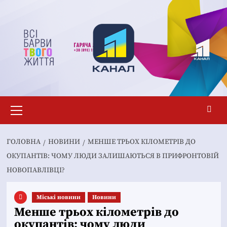
Перейти
до
вмісту
Основне
меню
ГОЛОВНА
НОВИНИ
МЕНШЕ ТРЬОХ КІЛОМЕТРІВ ДО
ОКУПАНТІВ: ЧОМУ ЛЮДИ ЗАЛИШАЮТЬСЯ В ПРИФРОНТОВІЙ
НОВОПАВЛІВЦІ?
Mіські новини
Новини
Менше трьох кілометрів до
окупантів: чому люди