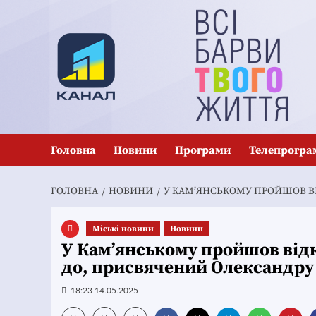
Перейти
до
вмісту
Головна
Новини
Програми
Телепрогра
ГОЛОВНА
НОВИНИ
У КАМ’ЯНСЬКОМУ ПРОЙШОВ ВІ
Mіські новини
Новини
У Кам’янському пройшов відк
до, присвячений Олександр
18:23 14.05.2025