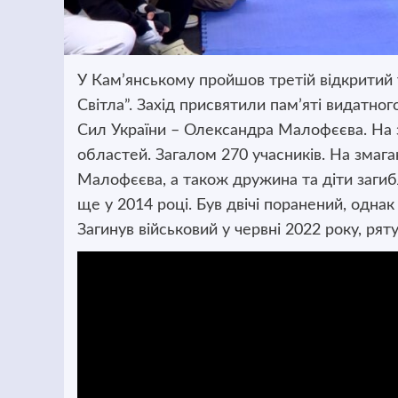
У Кам’янському пройшов третій відкритий т
Світла”. Захід присвятили пам’яті видатно
Сил України – Олександра Малофєєва. На з
областей. Загалом 270 учасників. На змага
Малофєєва, а також дружина та діти загиб
ще у 2014 році. Був двічі поранений, однак
Загинув військовий у червні 2022 року, р