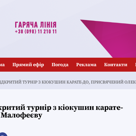
ма
Прямий ефір
Погода
Реклама
Контакти
ДКРИТИЙ ТУРНІР З КІОКУШИН КАРАТЕ-ДО, ПРИСВЯЧЕНИЙ ОЛЕ
ритий турнір з кіокушин карате-
у Малофеєву