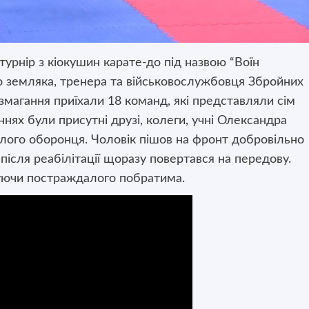
урнір з кіокушин карате-до під назвою “Воїн
го земляка, тренера та військовослужбовця Збройних
магання приїхали 18 команд, які представляли сім
ннях були присутні друзі, колеги, учні Олександра
лого оборонця. Чоловік пішов на фронт добровільно
 після реабілітації щоразу повертався на передову.
ятуючи постраждалого побратима.