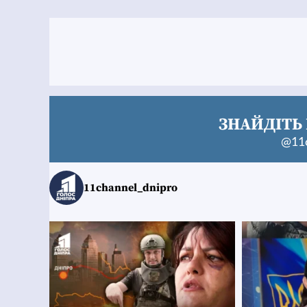
ЗНАЙДІТЬ 
@11c
11channel_dnipro