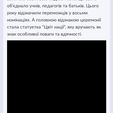
об’єднало учнів, педагогів та батьків. Цього
року відзначили переможців у восьми
номінаціях. А головною відзнакою церемонії
стала статуетка “Цвіт нації”, яку вручають як
знак особливої поваги та вдячності.