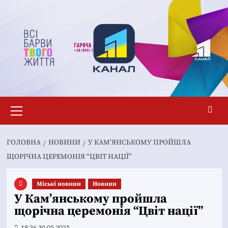
Перейти
до
вмісту
Основне
меню
ГОЛОВНА
НОВИНИ
У КАМ’ЯНСЬКОМУ ПРОЙШЛА
ЩОРІЧНА ЦЕРЕМОНІЯ “ЦВІТ НАЦІЇ”
Mіські новини
Новини
У Кам’янському пройшла
щорічна церемонія “Цвіт нації”
18:36 30.05.2025