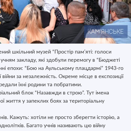
ний шкільний музей “Простір пам’яті: голоси
и учням закладу, які здобули перемогу в “Бюджеті
ричні епохи: “Бою на Аульському плацдармі” 1943-го
ї війни за незалежність. Окреме місце в експозиції
передали їхні родини та побратими.
іальний блок “Назавжди в строю”. Тут імена
вої життя у запеклих боях за територіальну
ів. Кажуть: хотіли не просто зберегти історію, а
днолітків. Багато учнів називають цю війну