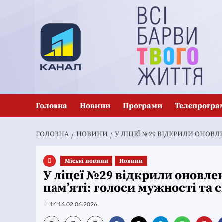
Перейти
до
вмісту
Головна
Новини
Програми
Телепрогра
ГОЛОВНА
НОВИНИ
У ЛІЦЕЇ №29 ВІДКРИЛИ ОНОВ
Mіські новини
Новини
У ліцеї №29 відкрили оновле
пам’яті: голоси мужності та 
16:16 02.06.2026