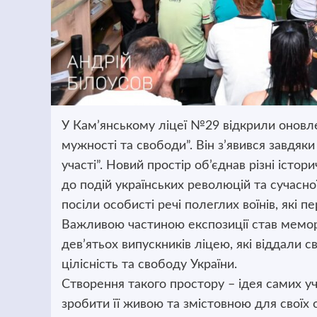
У Кам’янському ліцеї №29 відкрили оновле
мужності та свободи”. Він з’явився завдяк
участі”. Новий простір об’єднав різні істо
до подій українських революцій та сучасно
посіли особисті речі полеглих воїнів, які 
Важливою частиною експозиції став мемор
дев’ятьох випускників ліцею, які віддали с
цілісність та свободу України.
Створення такого простору – ідея самих учн
зробити її живою та змістовною для своїх о