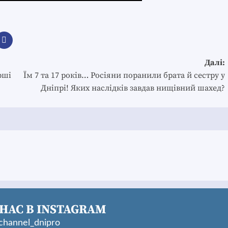
Далі:
рші
Їм 7 та 17 років… Росіяни поранили брата й сестру у
Дніпрі! Яких наслідків завдав нищівний шахед?
НАС В INSTAGRAM
hannel_dnipro