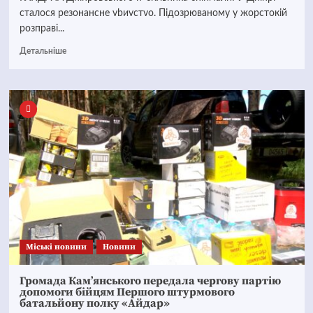
сталося резонансне vbиvстvо. Підозрюваному у жорстокій
розправі...
Детальніше
Mіські новини
Новини
Громада Кам’янського передала чергову партію
допомоги бійцям Першого штурмового
батальйону полку «Айдар»