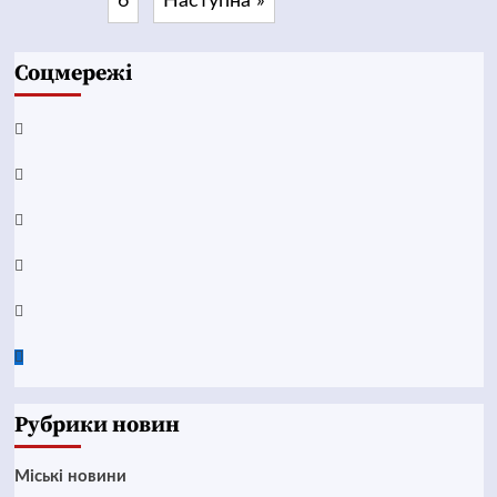
6
Наступна »
Соцмережі
Facebook
YouTube
Telegram
Instagram
Twitter
Google
News
Рубрики новин
Mіські новини