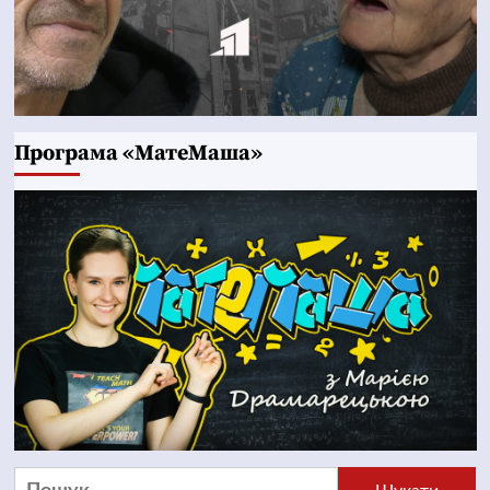
Програма «МатеМаша»
Пошук: