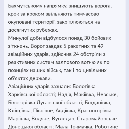
Бахмутському напрямку, знищують ворога,
крок за кроком звільняють тимчасово
окуповані території, закріплюються на
досягнутих рубежах.
Минулої доби відбулося понад 30 бойових
зіткнень. Ворог завдав 5 ракетних та 49
авіаційних ударів, здійснив 24 обстріли з
реактивних систем залпового вогню як по
позиціях наших військ, так і по цивільних
об’єктах держави.
Авіаційних ударів зазнали: Бологівка
Харківської області; Надія, Макіївка, Невське,
Білогорівка Луганської області; Богданівка,
Кліщіївка, Північне, Авдіївка, Красногорівка,
Мар’їнка, Водяне, Вугледар, Старомайорське
Донецької області; Мала Токмачка, Роботине