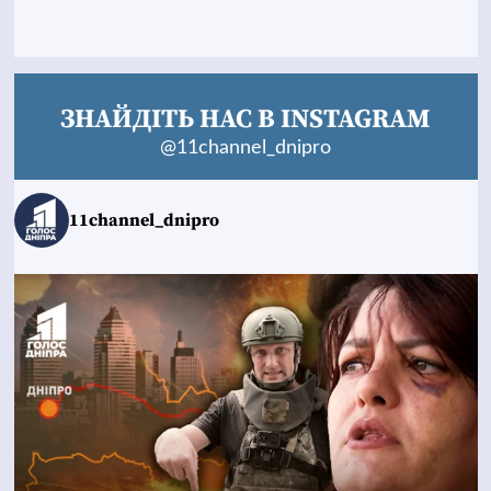
ЗНАЙДІТЬ НАС В INSTAGRAM
@11channel_dnipro
11channel_dnipro