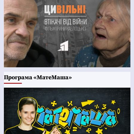
Програма «МатеМаша»