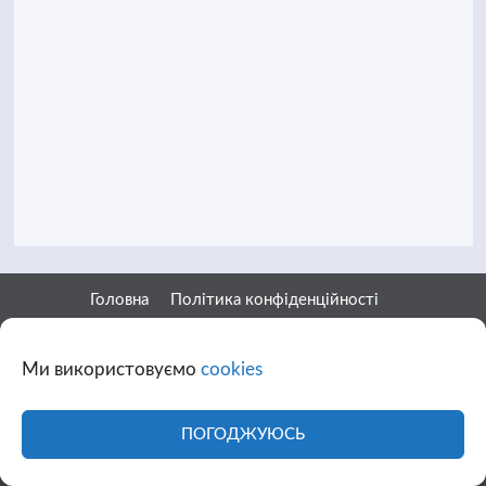
Головна
Політика конфіденційності
Структура власності
Вакансії
Прес-кіт
Контакти
Про канал
Ми використовуємо
cookies
Facebook
ПОГОДЖУЮСЬ
YouTube
Telegram