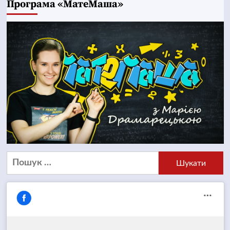
Програма «МатеМаша»
Пошук: