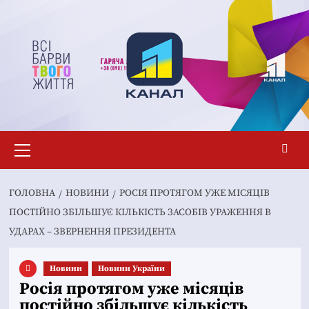
Перейти
до
вмісту
Основне
меню
ГОЛОВНА
НОВИНИ
РОСІЯ ПРОТЯГОМ УЖЕ МІСЯЦІВ
ПОСТІЙНО ЗБІЛЬШУЄ КІЛЬКІСТЬ ЗАСОБІВ УРАЖЕННЯ В
УДАРАХ – ЗВЕРНЕННЯ ПРЕЗИДЕНТА
Новини
Новини України
Росія протягом уже місяців
постійно збільшує кількість