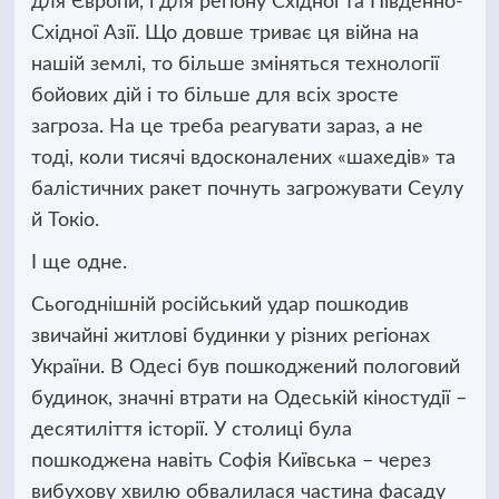
для Європи, і для регіону Східної та Південно-
Східної Азії. Що довше триває ця війна на
нашій землі, то більше зміняться технології
бойових дій і то більше для всіх зросте
загроза. На це треба реагувати зараз, а не
тоді, коли тисячі вдосконалених «шахедів» та
балістичних ракет почнуть загрожувати Сеулу
й Токіо.
І ще одне.
Сьогоднішній російський удар пошкодив
звичайні житлові будинки у різних регіонах
України. В Одесі був пошкоджений пологовий
будинок, значні втрати на Одеській кіностудії –
десятиліття історії. У столиці була
пошкоджена навіть Софія Київська – через
вибухову хвилю обвалилася частина фасаду