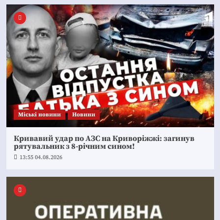
Mіські новини
Новини
Кривавий удар по АЗС на Криворіжжі: загинув
рятувальник з 8-річним сином!
13:55 04.08.2026