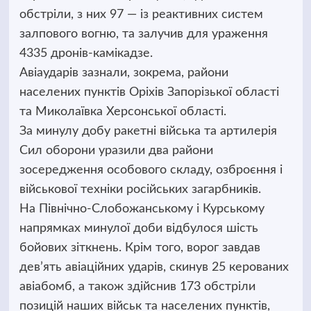
обстріли, з них 97 — із реактивних систем
залпового вогню, та залучив для ураження
4335 дронів-камікадзе.
Авіаударів зазнали, зокрема, райони
населених пунктів Оріхів Запорізької області
та Миколаївка Херсонської області.
За минулу добу ракетні війська та артилерія
Сил оборони уразили два райони
зосередження особового складу, озброєння і
військової техніки російських загарбників.
На Північно-Слобожанському і Курському
напрямках минулої доби відбулося шість
бойових зіткнень. Крім того, ворог завдав
дев’ять авіаційних ударів, скинув 25 керованих
авіабомб, а також здійснив 173 обстріли
позицій наших військ та населених пунктів,