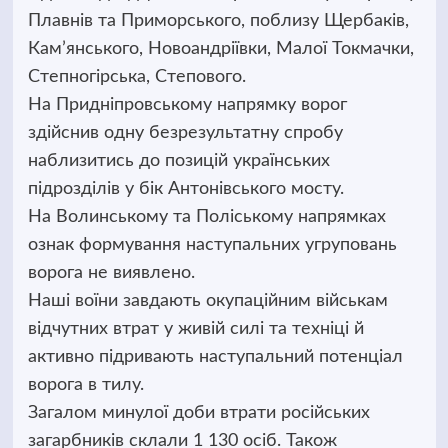
Плавнів та Приморського, поблизу Щербаків,
Кам’янського, Новоандріївки, Малої Токмачки,
Степногірська, Степового.
На Придніпровському напрямку ворог
здійснив одну безрезультатну спробу
наблизитись до позицій українських
підрозділів у бік Антонівського мосту.
На Волинському та Поліському напрямках
ознак формування наступальних угруповань
ворога не виявлено.
Наші воїни завдають окупаційним військам
відчутних втрат у живій силі та техніці й
активно підривають наступальний потенціал
ворога в тилу.
Загалом минулої доби втрати російських
загарбників склали 1 130 осіб. Також