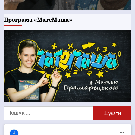
Програма «МатеМаша»
Пошук: