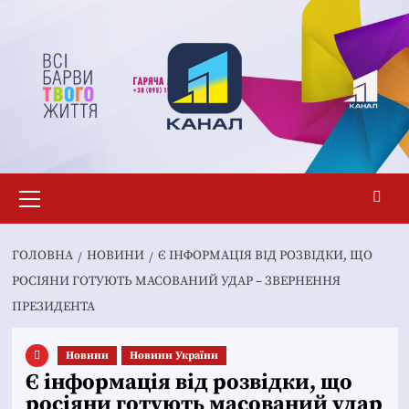
Перейти
до
вмісту
Основне
меню
ГОЛОВНА
НОВИНИ
Є ІНФОРМАЦІЯ ВІД РОЗВІДКИ, ЩО
РОСІЯНИ ГОТУЮТЬ МАСОВАНИЙ УДАР – ЗВЕРНЕННЯ
ПРЕЗИДЕНТА
Новини
Новини України
Є інформація від розвідки, що
росіяни готують масований удар