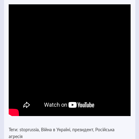
Теги:
stoprussia
,
Війна в Україні
,
президент
,
Російська
агресія