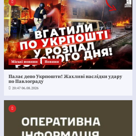
Mіські новини
Новини
Палає депо Укрпошти! Жахливі наслідки удару
по Павлограду
20:47 06.08.2026