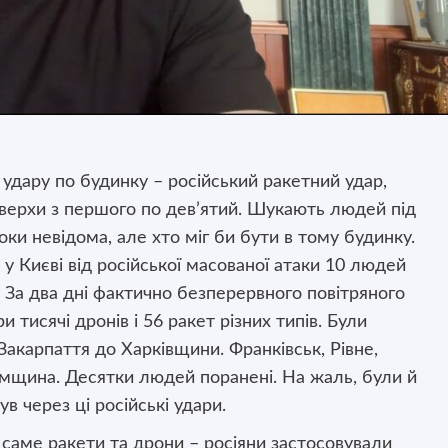
 удару по будинку – російський ракетний удар,
верхи з першого по дев’ятий. Шукають людей під
оки невідома, але хто міг би бути в тому будинку.
у Києві від російської масованої атаки 10 людей
 За два дні фактично безперервного повітряного
 тисячі дронів і 56 ракет різних типів. Були
Закарпаття до Харківщини. Франківськ, Рівне,
мщина. Десятки людей поранені. На жаль, були й
нув через ці російські удари.
 саме ракети та дрони – росіяни застосовували