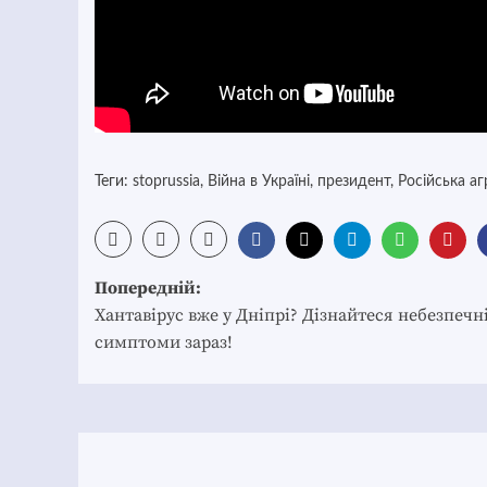
Теги:
stoprussia
,
Війна в Україні
,
президент
,
Російська аг
Post
Попередній:
navigation
Хантавірус вже у Дніпрі? Дізнайтеся небезпечн
симптоми зараз!