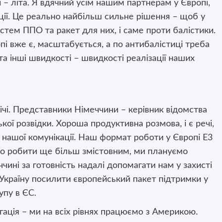
и – літа. Я вдячний усім нашим партнерам у Європі,
іції. Це реально найбільш сильне рішення – щоб у
стем ППО та ракет для них, і саме проти балістики.
пі вже є, масштабується, а по антибалістиці треба
та інші швидкості – швидкості реалізації наших
річі. Представники Німеччини – керівник відомства
ої розвідки. Хороша продуктивна розмова, і є речі,
 нашої комунікації. Наш формат роботи у Європі Е3
мо робити ще більш змістовним, ми плануємо
ччині за готовність надалі допомагати нам у захисті
Україну посилити європейський пакет підтримки у
упу в ЄС.
гація – ми на всіх рівнях працюємо з Америкою.