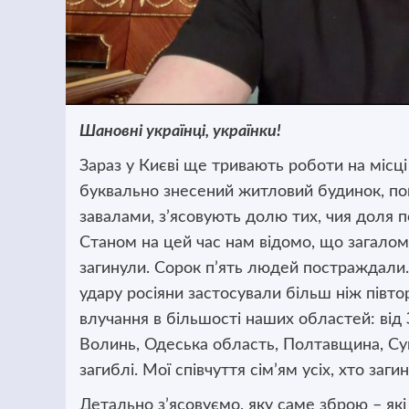
Шановні українці, українки!
Зараз у Києві ще тривають роботи на місці
буквально знесений житловий будинок, по
завалами, з’ясовують долю тих, чия доля п
Станом на цей час нам відомо, що загалом 
загинули. Сорок п’ять людей постраждали.
удару росіяни застосували більш ніж півтори
влучання в більшості наших областей: від 
Волинь, Одеська область, Полтавщина, Су
загиблі. Мої співчуття сім’ям усіх, хто заги
Детально з’ясовуємо, яку саме зброю – які