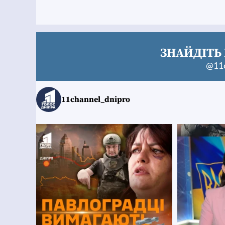
ЗНАЙДІТЬ 
@11c
11channel_dnipro