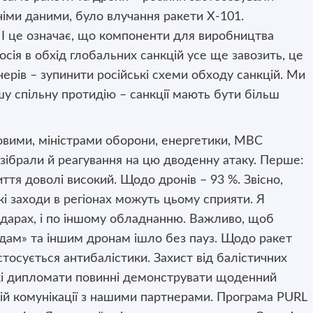
дніми даними, було влучання ракети Х-101.
 І це означає, що компоненти для виробництва
осія в обхід глобальних санкцій усе ще завозить, це
ерів – зупинити російські схеми обходу санкцій. Ми
шу спільну протидію – санкції мають бути більш
ковими, міністрами оборони, енергетики, МВС
зібрали й реагування на цю дводенну атаку. Перше:
иття доволі високий. Щодо дронів – 93 %. Звісно,
кі заходи в регіонах можуть цьому сприяти. Я
радарах, і по іншому обладнанню. Важливо, щоб
едам» та іншим дронам ішло без пауз. Щодо ракет
тосується антибалістики. Захист від балістичних
ькі дипломати повинні демонструвати щоденний
ній комунікації з нашими партнерами. Програма PURL