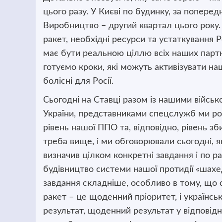
цього разу. У Києві по будинку, за попере
Виробництво – другий квартал цього року.
ракет, необхідні ресурси та устаткування Р
має бути реальною ціллю всіх наших партн
готуємо кроки, які можуть активізувати на
болісні для Росії.
Сьогодні на Ставці разом із нашими війсь
України, представниками спецслужб ми ро
рівень нашої ППО та, відповідно, рівень зб
треба вище, і ми обговорювали сьогодні, я
визначив цілком конкретні завдання і по 
будівництво системи нашої протидії «шах
завдання складніше, особливо в тому, що с
ракет – це щоденний пріоритет, і українс
результат, щоденний результат у відповід