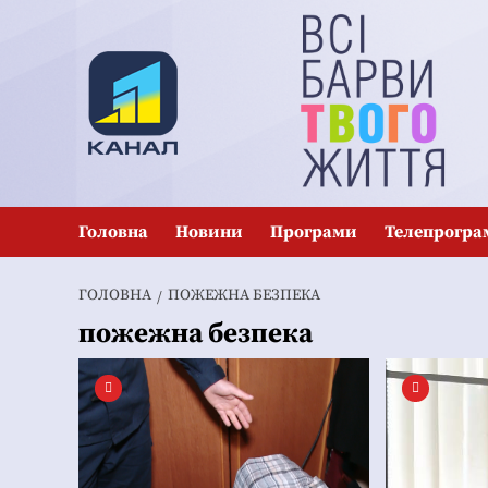
Перейти
до
вмісту
Головна
Новини
Програми
Телепрогра
ГОЛОВНА
ПОЖЕЖНА БЕЗПЕКА
пожежна безпека