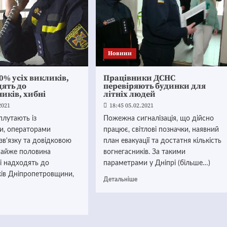
Новини
0% усіх викликів,
Працівники ДСНС
дять до
перевіряють будинки для
иків, хибні
літніх людей
2021
18:45 05.02.2021
 плутають із
Пожежна сигналізація, що дійсно
ми, операторами
працює, світлові позначки, наявний
зв'язку та довідковою
план евакуації та достатня кількість
айже половина
вогнегасників. За такими
кі надходять до
параметрами у Дніпрі (більше…)
ків Дніпропетровщини,
Детальніше