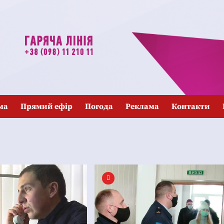
ма
Прямий ефір
Погода
Реклама
Контакти