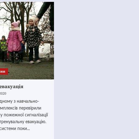
ини
евакуація
2020
одному з навчально-
мплексів перевірили
у пожежної сигналізації
тренувальну евакуацію.
 системи поки...