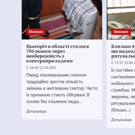
Новини
Новини
Цьогоріч в області сталося
Близько 4
700 пожеж через
що надхо
необережність з
рятувальн
електроприладами
17:57 15.04.
18:16 12.10.2021
Їх постійно
Перед опалювальним сезоном
сантехніка
традиційно зростає кількість
мобільного 
займань в житловому секторі. Часто
службою. М
їх причиною стають обігрівачі. В
звернень, я
оселях без опалення люди...
рятувальни
(більше…)
Детальніше
Детальніше