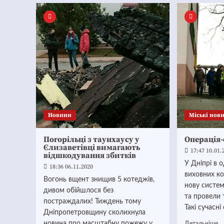
Новини
Mіські нов
Погорільці з таунхаусу у
Операція-
Єлизаветівці вимагають
17:47 10.01.
відшкодування збитків
У Дніпрі в 
18:36 06.11.2020
виховних ко
Вогонь вщент знищив 5 котеджів,
нову систем
дивом обійшлося без
та провели 
постраждалих! Тиждень тому
Такі сучасні
Дніпропетровщину сколихнула
новина про масштабну пожежу у
Детальніше