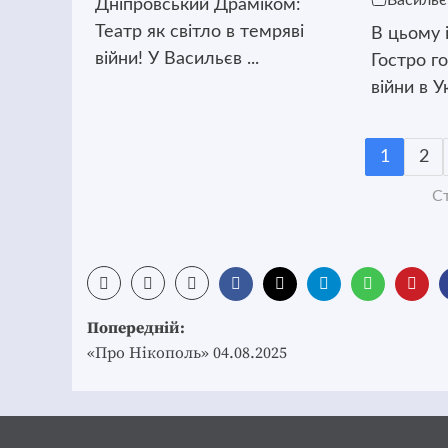
Васильє
Дніпровський Драміком:
Театр як світло в темряві
В цьому 
війни! У Васильєв ...
Гостро г
війни в Ук
1
2
Ст
Post
Попередній:
navigation
«Про Нікополь» 04.08.2025