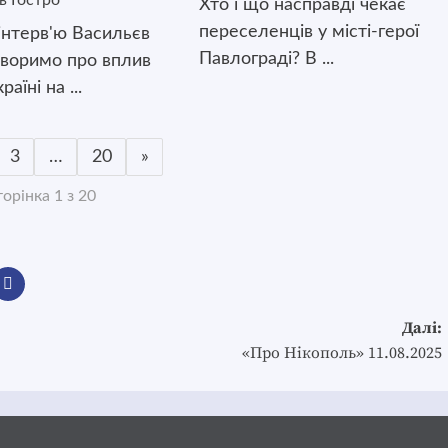
в Гостро
Хто і що насправді чекає
переселенців у місті-герої
інтерв'ю Васильєв
Павлограді? В ...
оворимо про вплив
раїні на ...
3
…
20
»
орінка 1 з 20
Далі:
«Про Нікополь» 11.08.2025