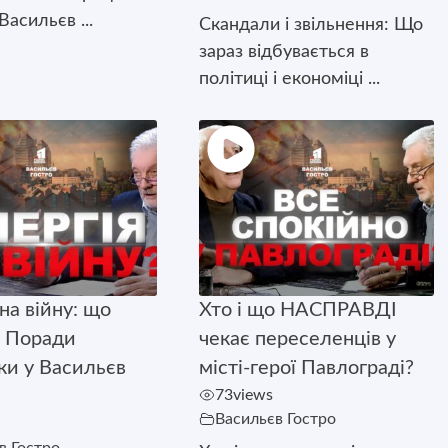
Васильєв ...
Скандали і звільнення: Що
зараз відбувається в
політиці і економіці ...
на війну: що
Хто і що НАСПРАВДІ
 Поради
чекає переселенців у
ки у Васильєв
місті-герої Павлограді?
73
views
Васильєв Гостро