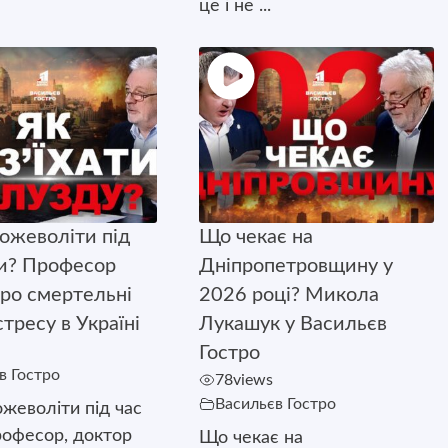
це і не ...
божеволіти під
Що чекає на
ни? Професор
Дніпропетровщину у
ро смертельні
2026 році? Микола
тресу в Україні
Лукашук у Васильєв
Гостро
в Гостро
78
views
Васильєв Гостро
ожеволіти під час
рофесор, доктор
Що чекає на