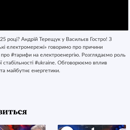
25 році? Андрій Терещук у Васильєв Гостро! З
кі електромережі» говоримо про причини
 про #тарифи на електроенергію. Розглядаємо роль
ої стабільності #ukraine. Обговорюємо вплив
я та майбутнє енергетики.
виться