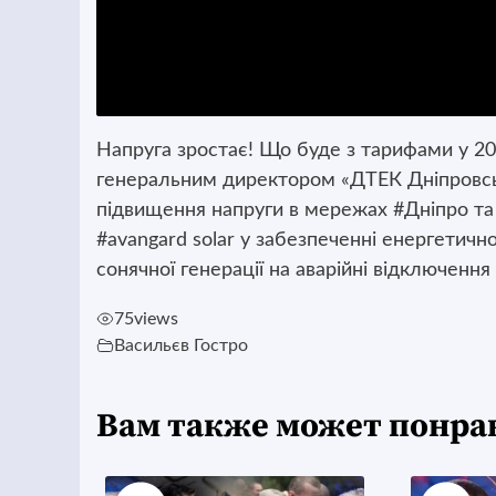
Напруга зростає! Що буде з тарифами у 20
генеральним директором «ДТЕК Дніпровсь
підвищення напруги в мережах #Дніпро та
#avangard solar у забезпеченні енергетичн
сонячної генерації на аварійні відключенн
75
views
Васильєв Гостро
Вам также может понра