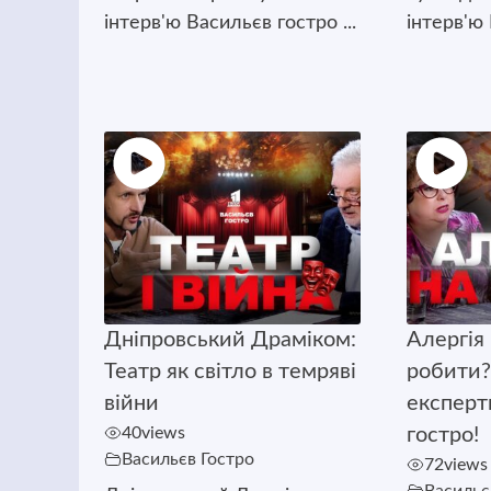
інтерв'ю Васильєв гостро ...
інтерв'ю 
Дніпровський Драміком:
Алергія 
Театр як світло в темряві
робити?
війни
експерт
40
views
гостро!
Васильєв Гостро
72
views