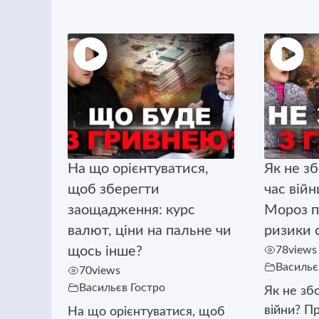
На що орієнтуватися,
Як не з
щоб зберегти
час вій
заощадження: курс
Мороз п
валют, ціни на пальне чи
ризики с
щось інше?
78
views
Васильє
70
views
Васильєв Гостро
Як не зб
війни? П
На що орієнтуватися, щоб