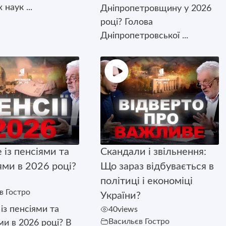
наук ...
Дніпропетровщину у 2026
році? Голова
Дніпропетровської ...
 із пенсіями та
Скандали і звільнення:
ями в 2026 році?
Що зараз відбувається в
політиці і економіці
в Гостро
України?
із пенсіями та
40
views
Васильєв Гостро
ми в 2026 році? В