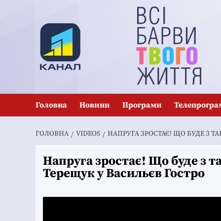
Перейти
до
вмісту
Головна
Новини
Програми
Телепрогра
ГОЛОВНА
VIDEOS
НАПРУГА ЗРОСТАЄ! ЩО БУДЕ З Т
Напруга зростає! Що буде з т
Терещук у Васильєв Гостро