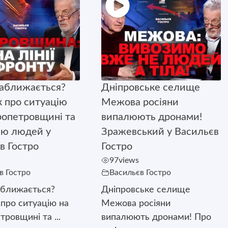
аближається?
Дніпровське селище
 про ситуацію
Межова росіяни
ропетровщині та
випалюють дронами!
ію людей у
Зражевський у Васильєв
в Гостро
Гостро
97
views
в Гостро
Васильєв Гостро
аближається?
Дніпровське селище
про ситуацію на
Межова росіяни
ровщині та ...
випалюють дронами! Про