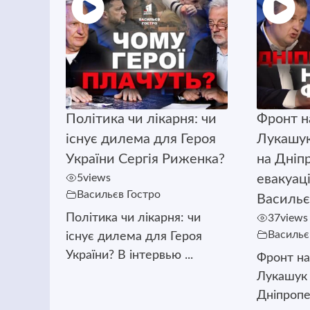
Політика чи лікарня: чи
Фронт н
існує дилема для Героя
Лукашук
України Сергія Риженка?
на Дніп
5
views
евакуац
Васильєв Гостро
Васильє
Політика чи лікарня: чи
37
views
Васильє
існує дилема для Героя
України? В інтервью ...
Фронт н
Лукашук 
Дніпропет