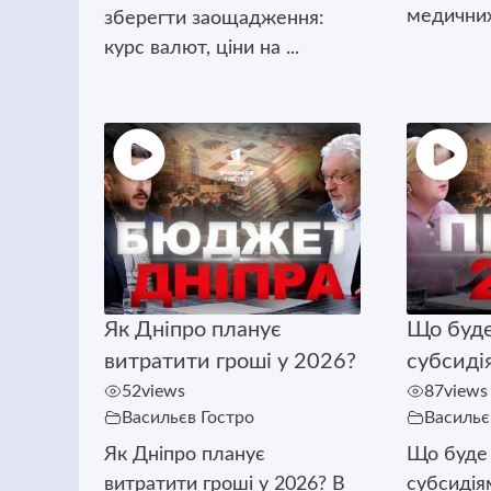
медичних 
зберегти заощадження:
курс валют, ціни на ...
Як Дніпро планує
Що буде
витратити гроші у 2026?
субсиді
52
views
87
views
Васильєв Гостро
Васильє
Як Дніпро планує
Що буде 
витратити гроші у 2026? В
субсидія