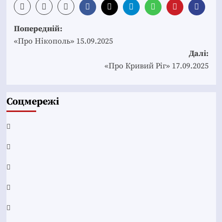
Post
Попередній:
navigation
«Про Нікополь» 15.09.2025
Далі:
«Про Кривий Ріг» 17.09.2025
Соцмережі
Facebook
YouTube
Telegram
Instagram
Twitter