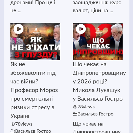
дронами! Про це і
заощадження: курс
не ...
валют, ціни на ...
Як не
Що чекає на
збожеволіти під
Дніпропетровщину
час війни?
у 2026 році?
Професор Мороз
Микола Лукашук
про смертельні
у Васильєв Гостро
ризики стресу в
78
views
Васильєв Гостро
Україні
Що чекає на
78
views
Васильєв Гостро
Дніпропетровщину