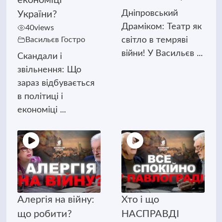
Дніпровський
України?
Драміком: Театр як
40
views
Васильєв Гостро
світло в темряві
війни! У Васильєв ...
Скандали і
звільнення: Що
зараз відбувається
в політиці і
економіці ...
Алергія на війну:
Хто і що
що робити?
НАСПРАВДІ