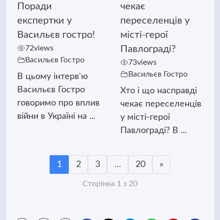
Поради
чекає
експертки у
переселенців у
Васильєв гостро!
місті-герої
72
views
Павлограді?
Васильєв Гостро
73
views
Васильєв Гостро
В цьому інтерв'ю
Васильєв Гостро
Хто і що насправді
говоримо про вплив
чекає переселенців
війни в Україні на ...
у місті-герої
Павлограді? В ...
1
2
3
…
20
»
Сторінка 1 з 20