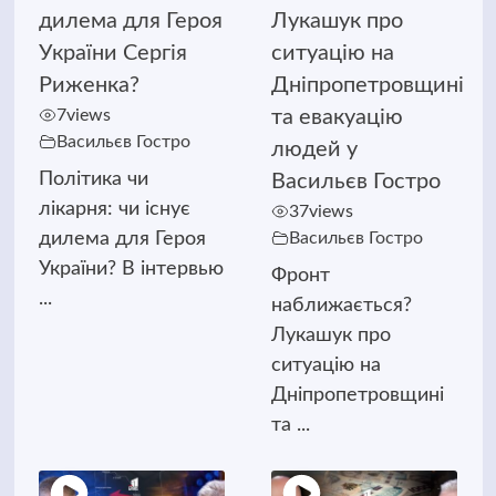
дилема для Героя
Лукашук про
України Сергія
ситуацію на
Риженка?
Дніпропетровщині
7
views
та евакуацію
Васильєв Гостро
людей у
Політика чи
Васильєв Гостро
лікарня: чи існує
37
views
дилема для Героя
Васильєв Гостро
України? В інтервью
Фронт
...
наближається?
Лукашук про
ситуацію на
Дніпропетровщині
та ...