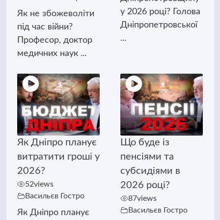
у 2026 році? Голова
Як не збожеволіти
Дніпропетровської
під час війни?
...
Професор, доктор
медичних наук ...
Як Дніпро планує
Що буде із
витратити гроші у
пенсіями та
2026?
субсидіями в
52
views
2026 році?
Васильєв Гостро
87
views
Васильєв Гостро
Як Дніпро планує