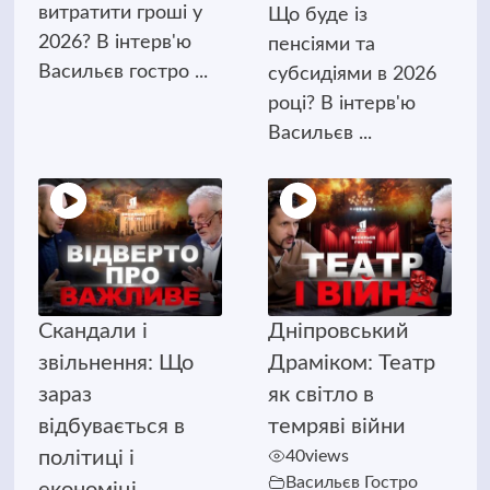
витратити гроші у
Що буде із
2026? В інтерв'ю
пенсіями та
Васильєв гостро ...
субсидіями в 2026
році? В інтерв'ю
Васильєв ...
Скандали і
Дніпровський
звільнення: Що
Драміком: Театр
зараз
як світло в
відбувається в
темряві війни
політиці і
40
views
Васильєв Гостро
економіці