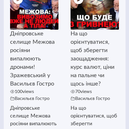
Дніпровське
На що
селище Межова
орієнтуватися,
росіяни
щоб зберегти
випалюють
заощадження:
дронами!
курс валют, ціни
Зражевський у
на пальне чи
Васильєв Гостро
щось інше?
100
views
70
views
Васильєв Гостро
Васильєв Гостро
Дніпровське
На що
селище Межова
орієнтуватися, щоб
росіяни випалюють
зберегти