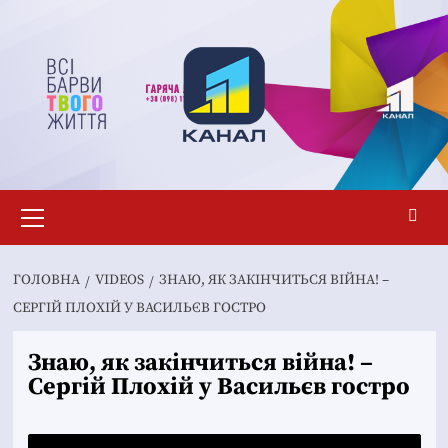
Перейти
до
вмісту
Основне
меню
ГОЛОВНА
VIDEOS
ЗНАЮ, ЯК ЗАКІНЧИТЬСЯ ВІЙНА! –
СЕРГІЙ ПЛОХІЙ У ВАСИЛЬЄВ ГОСТРО
Знаю, як закінчиться війна! –
Сергій Плохій у Васильєв гостро