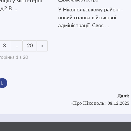
Васильєв Гостро
ців у місті-герої
і? В ...
У Нікопольському районі -
новий голова військової
адміністрації. Своє ...
3
…
20
»
орінка 1 з 20
Далі:
«Про Нікополь» 08.12.2025