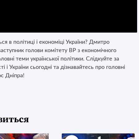
ься в політиці і економіці України? Дмитро
заступник голови комітету ВР з економічного
ловні теми української політики. Слідкуйте за
 і України сьогодні та дізнавайтесь про головні
ос Дніпра!
виться