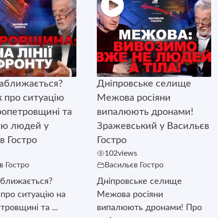
аближається?
Дніпровське селище
 про ситуацію
Межова росіяни
ропетровщині та
випалюють дронами!
ію людей у
Зражевський у Васильєв
в Гостро
Гостро
102
views
в Гостро
Васильєв Гостро
аближається?
Дніпровське селище
про ситуацію на
Межова росіяни
ровщині та ...
випалюють дронами! Про