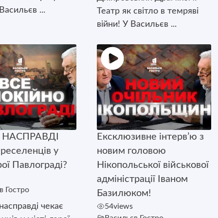
Васильєв ...
Театр як світло в темряві
війни! У Васильєв ...
о НАСПРАВДІ
Ексклюзивне інтерв’ю з
ереселенців у
новим головою
рої Павлограді?
Нікопольської військової
адміністрації Іваном
в Гостро
Базилюком!
 насправді чекає
54
views