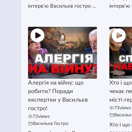
інтерв'ю Васильєв гостро ...
інтерв'ю 
Алергія на війну: що
Хто і щ
робити? Поради
чекає п
експертки у Васильєв
місті-ге
гостро!
73
views
Васильє
72
views
Васильєв Гостро
Хто і що