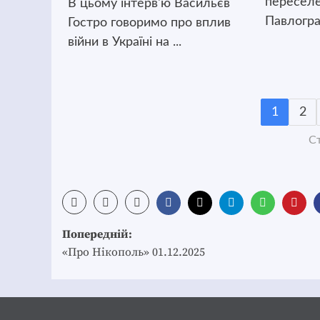
переселен
В цьому інтерв'ю Васильєв
Павлоград
Гостро говоримо про вплив
війни в Україні на ...
1
2
Ст
Post
Попередній:
navigation
«Про Нікополь» 01.12.2025