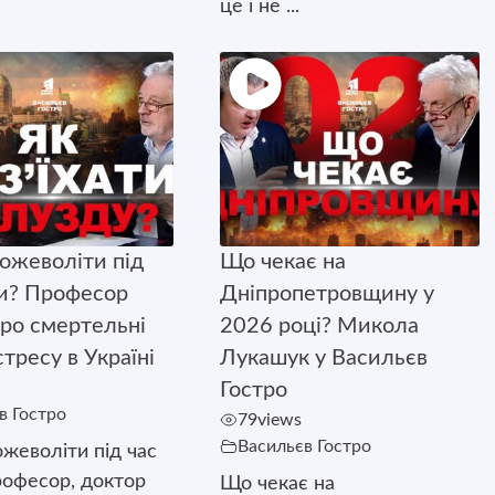
це і не ...
божеволіти під
Що чекає на
ни? Професор
Дніпропетровщину у
ро смертельні
2026 році? Микола
тресу в Україні
Лукашук у Васильєв
Гостро
в Гостро
79
views
Васильєв Гостро
ожеволіти під час
рофесор, доктор
Що чекає на