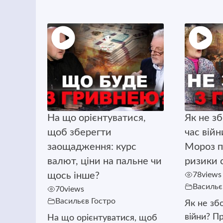
На що орієнтуватися,
Як не з
щоб зберегти
час вій
заощадження: курс
Мороз п
валют, ціни на пальне чи
ризики с
щось інше?
78
views
Васильє
70
views
Васильєв Гостро
Як не зб
війни? П
На що орієнтуватися, щоб