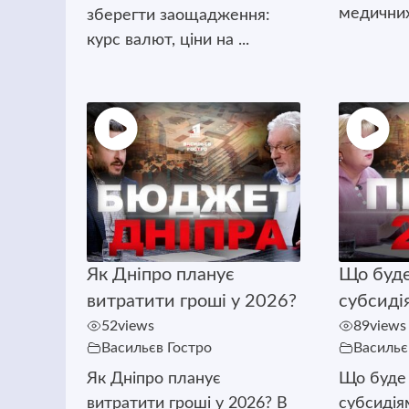
медичних 
зберегти заощадження:
курс валют, ціни на ...
Як Дніпро планує
Що буде
витратити гроші у 2026?
субсиді
52
views
89
views
Васильєв Гостро
Васильє
Як Дніпро планує
Що буде 
витратити гроші у 2026? В
субсидія