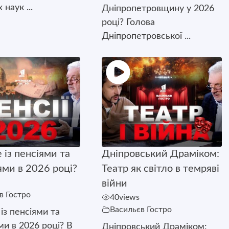
наук ...
Дніпропетровщину у 2026
році? Голова
Дніпропетровської ...
 із пенсіями та
Дніпровський Драміком:
ями в 2026 році?
Театр як світло в темряві
війни
в Гостро
40
views
Васильєв Гостро
із пенсіями та
ми в 2026 році? В
Дніпровський Драміком: