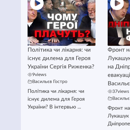
Політика чи лікарня: чи
Фронт н
існує дилема для Героя
Лукашук
України Сергія Риженка?
на Дніп
9
views
евакуац
Васильєв Гостро
Васильє
Політика чи лікарня: чи
37
views
Васильє
існує дилема для Героя
України? В інтервью ...
Фронт н
Лукашук 
Дніпропет