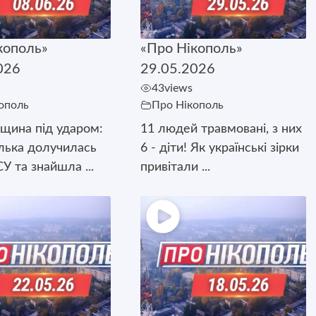
кополь»
«Про Нікополь»
026
29.05.2026
43
views
ополь
Про Нікополь
щина під ударом:
11 людей травмовані, з них
лька долучилась
6 - діти! Як українські зірки
У та знайшла ...
привітали ...