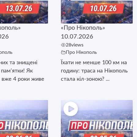
кополь»
«Про Нікополь»
026
10.07.2026
28
views
ополь
Про Нікополь
них та знищені
Їхати не менше 100 км на
 пам'ятки! Як
годину: траса на Нікополь
 вже 4 роки живе
стала кіл-зоною? ...