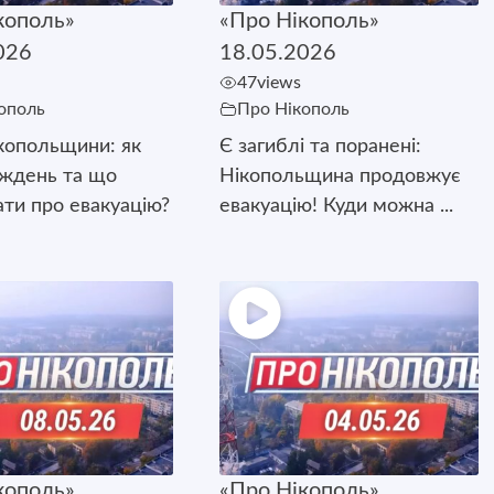
кополь»
«Про Нікополь»
026
18.05.2026
47
views
ополь
Про Нікополь
копольщини: як
Є загиблі та поранені:
иждень та що
Нікопольщина продовжує
ати про евакуацію?
евакуацію! Куди можна ...
кополь»
«Про Нікополь»