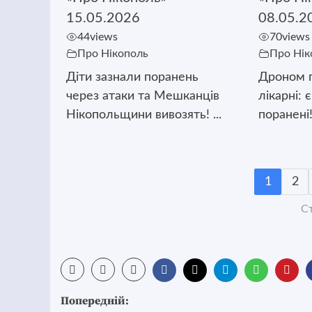
15.05.2026
08.05.2
44
views
70
views
Про Нікополь
Про Нік
Діти зазнали поранень
Дроном п
через атаки та Мешканців
лікарні: 
Нікопольщини вивозять! ...
поранені!
1
2
Ст
Post
Попередній: