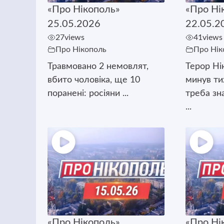
«Про Нікополь»
«Про Ні
25.05.2026
22.05.2
27
views
41
views
Про Нікополь
Про Нік
Травмовано 2 немовлят,
Терор Ні
вбито чоловіка, ще 10
минув т
поранені: росіяни ...
треба зн
...
«Про Нікополь»
«Про Ні