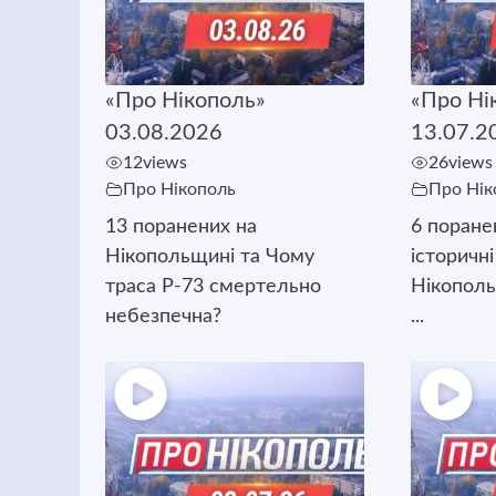
«Про Нікополь»
«Про Ні
03.08.2026
13.07.2
12
views
26
views
Про Нікополь
Про Нік
13 поранених на
6 поране
Нікопольщині та Чому
історичні
траса Р-73 смертельно
Нікополь
небезпечна?
...