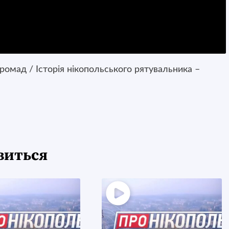
омад / Історія нікопольського рятувальника –
виться