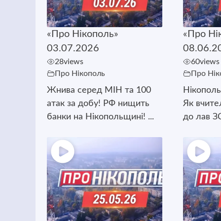
«Про Нікополь»
«Про Ні
03.07.2026
08.06.2
28
views
60
views
Про Нікополь
Про Нік
Жнива серед МІН та 100
Нікополь
атак за добу! РФ нищить
Як вчите
банки на Нікопольщині! ...
до лав ЗС