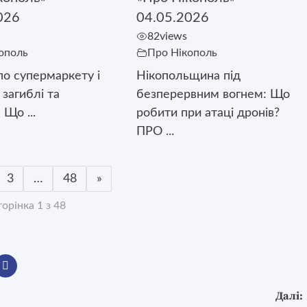
026
04.05.2026
82
views
ополь
Про Нікополь
о супермаркету і
Нікопольщина під
є загиблі та
безперервним вогнем: Що
 Що ...
робити при атаці дронів?
ПРО ...
3
…
48
»
орінка 1 з 48
Далі: