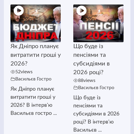
Як Дніпро планує
Що буде із
витратити гроші у
пенсіями та
2026?
субсидіями в
52
views
2026 році?
Васильєв Гостро
88
views
Васильєв Гостро
Як Дніпро планує
витратити гроші у
Що буде із
2026? В інтерв'ю
пенсіями та
Васильєв гостро ...
субсидіями в 2026
році? В інтерв'ю
Васильєв ...