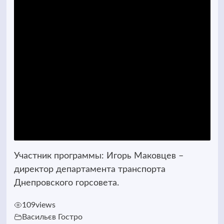
Участник программы: Игорь Маковцев –
директор департамента транспорта
Днепровского горсовета.
109
views
Васильєв Гостро