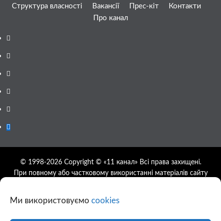
Структура власності
Вакансії
Прес-кіт
Контакти
Про канал
Facebook
YouTube
Telegram
Instagram
Twitter
Google
News
© 1998-2026 Copyright © «11 канал» Всі права захищені.
При повному або частковому використанні матеріалів сайту
11tv.dp.ua відкрите гіперпосилання на першоджерело
обов'язкове, розташування гіперпосилання не нижче другого
Ми використовуємо
cookies
абзацу.
Використання фотографій та відео сайту 11tv.dp.ua