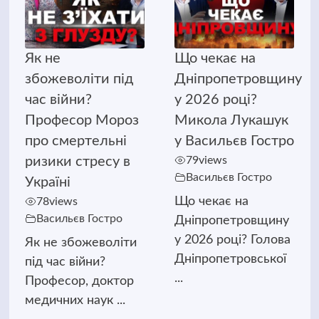
Як не
Що чекає на
збожеволіти під
Дніпропетровщину
час війни?
у 2026 році?
Професор Мороз
Микола Лукашук
про смертельні
у Васильєв Гостро
ризики стресу в
79
views
Васильєв Гостро
Україні
Що чекає на
78
views
Васильєв Гостро
Дніпропетровщину
у 2026 році? Голова
Як не збожеволіти
Дніпропетровської
під час війни?
...
Професор, доктор
медичних наук ...