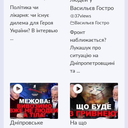
Політика чи
Васильєв Гостро
лікарня: чи існує
37
views
дилема для Героя
Васильєв Гостро
України? В інтервью
Фронт
...
наближається?
Лукашук про
ситуацію на
Дніпропетровщині
та ...
Дніпровське
На що