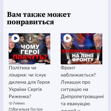
Вам также может
понравиться
Політика чи
Фронт
лікарня: чи існує
наближається?
дилема для Героя
Лукашук про
України Сергія
ситуацію на
Риженка?
Дніпропетровщині
7
views
та евакуацію
Васильєв Гостро
людей у