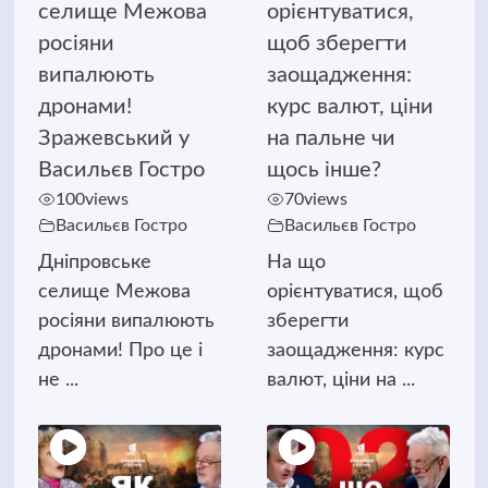
селище Межова
орієнтуватися,
росіяни
щоб зберегти
випалюють
заощадження:
дронами!
курс валют, ціни
Зражевський у
на пальне чи
Васильєв Гостро
щось інше?
100
views
70
views
Васильєв Гостро
Васильєв Гостро
Дніпровське
На що
селище Межова
орієнтуватися, щоб
росіяни випалюють
зберегти
дронами! Про це і
заощадження: курс
не ...
валют, ціни на ...