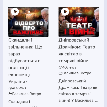
Скандали і
Дніпровський
звільнення: Що
Драміком: Театр
зараз
як світло в
відбувається в
темряві війни
політиці і
40
views
Васильєв Гостро
економіці
Дніпровський
України?
Драміком: Театр як
40
views
Васильєв Гостро
світло в темряві
війни! У Васильєв ...
Скандали і