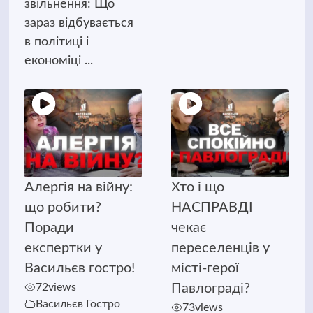
звільнення: Що
зараз відбувається
в політиці і
економіці ...
Алергія на війну:
Хто і що
що робити?
НАСПРАВДІ
Поради
чекає
експертки у
переселенців у
Васильєв гостро!
місті-герої
72
views
Павлограді?
Васильєв Гостро
73
views