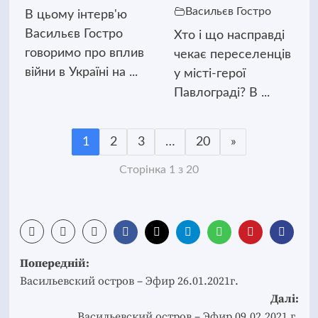
Васильєв Гостро
В цьому інтерв'ю
Васильєв Гостро
Хто і що насправді
говоримо про вплив
чекає переселенців
війни в Україні на ...
у місті-герої
Павлограді? В ...
1
2
3
…
20
»
Сторінка 1 з 20
Post
Попередній:
navigation
Васильевский остров – Эфир 26.01.2021г.
Далі:
Васильевский остров – Эфир 09.02.2021 г.