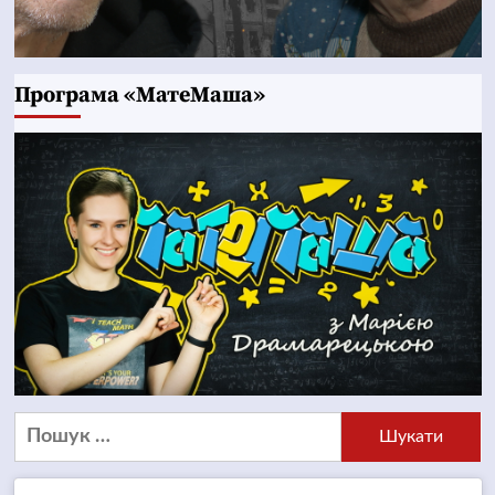
Програма «МатеМаша»
Пошук: