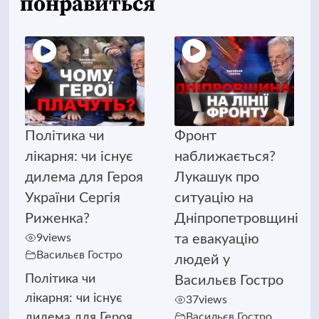
понравиться
Політика чи
Фронт
лікарня: чи існує
наближається?
дилема для Героя
Лукашук про
України Сергія
ситуацію на
Риженка?
Дніпропетровщині
9
views
та евакуацію
Васильєв Гостро
людей у
Політика чи
Васильєв Гостро
лікарня: чи існує
37
views
дилема для Героя
Васильєв Гостро