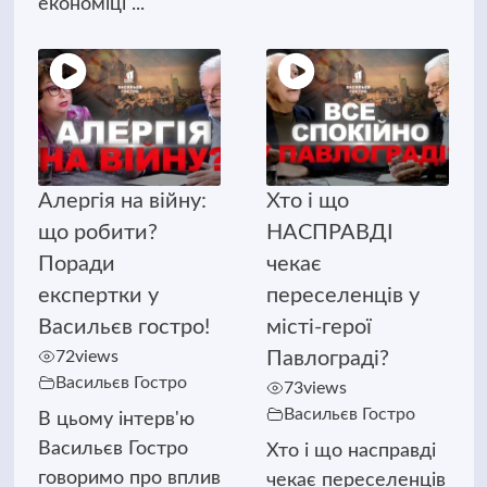
економіці ...
Алергія на війну:
Хто і що
що робити?
НАСПРАВДІ
Поради
чекає
експертки у
переселенців у
Васильєв гостро!
місті-герої
72
views
Павлограді?
Васильєв Гостро
73
views
Васильєв Гостро
В цьому інтерв'ю
Васильєв Гостро
Хто і що насправді
говоримо про вплив
чекає переселенців