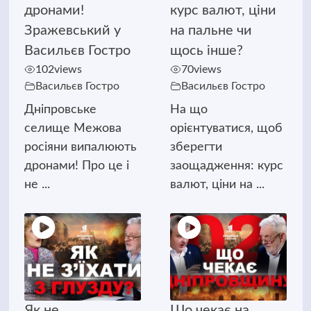
дронами!
курс валют, ціни
Зражевський у
на пальне чи
Васильєв Гостро
щось інше?
102
views
70
views
Васильєв Гостро
Васильєв Гостро
Дніпровське
На що
селище Межова
орієнтуватися, щоб
росіяни випалюють
зберегти
дронами! Про це і
заощадження: курс
не ...
валют, ціни на ...
Як не
Що чекає на