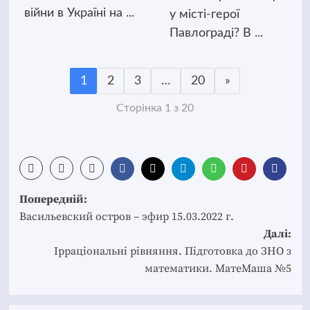
війни в Україні на ...
у місті-герої
Павлограді? В ...
1
2
3
…
20
»
Сторінка 1 з 20
Post
Попередній:
navigation
Васильевский остров – эфир 15.03.2022 г.
Далі:
Ірраціональні рівняння. Підготовка до ЗНО з
математики. МатеМаша №5