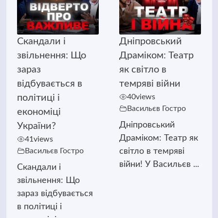
Скандали і
Дніпровський
звільнення: Що
Драміком: Театр
зараз
як світло в
відбувається в
темряві війни
політиці і
40
views
Васильєв Гостро
економіці
Дніпровський
України?
Драміком: Театр як
41
views
Васильєв Гостро
світло в темряві
війни! У Васильєв ...
Скандали і
звільнення: Що
зараз відбувається
в політиці і