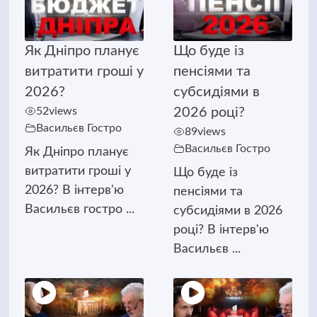
Як Дніпро планує
Що буде із
витратити гроші у
пенсіями та
2026?
субсидіями в
52
views
2026 році?
Васильєв Гостро
89
views
Васильєв Гостро
Як Дніпро планує
витратити гроші у
Що буде із
2026? В інтерв'ю
пенсіями та
Васильєв гостро ...
субсидіями в 2026
році? В інтерв'ю
Васильєв ...