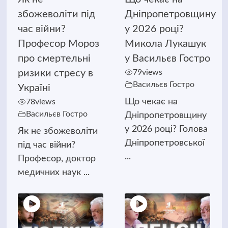
збожеволіти під
Дніпропетровщину
час війни?
у 2026 році?
Професор Мороз
Микола Лукашук
про смертельні
у Васильєв Гостро
ризики стресу в
79
views
Васильєв Гостро
Україні
Що чекає на
78
views
Васильєв Гостро
Дніпропетровщину
у 2026 році? Голова
Як не збожеволіти
Дніпропетровської
під час війни?
...
Професор, доктор
медичних наук ...