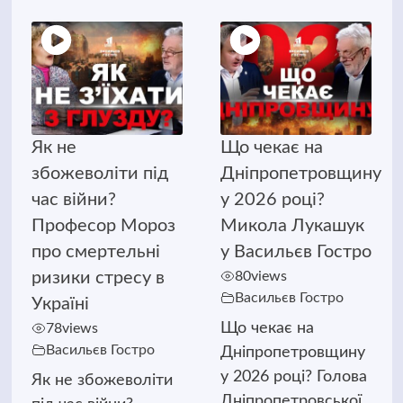
Як не
Що чекає на
збожеволіти під
Дніпропетровщину
час війни?
у 2026 році?
Професор Мороз
Микола Лукашук
про смертельні
у Васильєв Гостро
ризики стресу в
80
views
Васильєв Гостро
Україні
Що чекає на
78
views
Васильєв Гостро
Дніпропетровщину
у 2026 році? Голова
Як не збожеволіти
Дніпропетровської