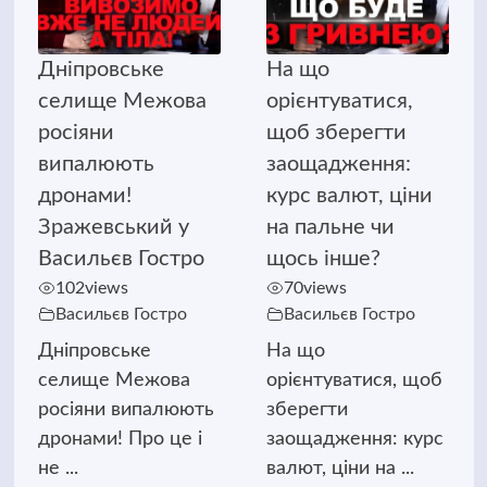
Дніпровське
На що
селище Межова
орієнтуватися,
росіяни
щоб зберегти
випалюють
заощадження:
дронами!
курс валют, ціни
Зражевський у
на пальне чи
Васильєв Гостро
щось інше?
102
views
70
views
Васильєв Гостро
Васильєв Гостро
Дніпровське
На що
селище Межова
орієнтуватися, щоб
росіяни випалюють
зберегти
дронами! Про це і
заощадження: курс
не ...
валют, ціни на ...