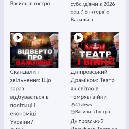
Васильєв гостро ...
субсидіями в 2026
році? В інтерв'ю
Васильєв ...
Скандали і
Дніпровський
звільнення: Що
Драміком: Театр
зараз
як світло в
відбувається в
темряві війни
політиці і
41
views
Васильєв Гостро
економіці
Дніпровський
України?