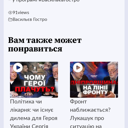
91
views
Васильєв Гостро
Вам также может
понравиться
Політика чи
Фронт
лікарня: чи існує
наближається?
дилема для Героя
Лукашук про
України Сергія
ситуацію на