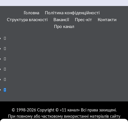
Головна
Політика конфіденційності
Структура власності
Вакансії
Прес-кіт
Контакти
Про канал
Facebook
YouTube
Telegram
Instagram
Twitter
Google
News
© 1998-2026 Copyright © «11 канал» Всі права захищені.
При повному або частковому використанні матеріалів сайту
11tv.dp.ua відкрите гіперпосилання на першоджерело