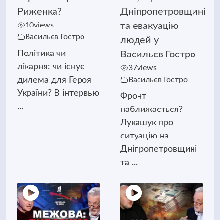
Риженка?
Дніпропетровщині
10
views
та евакуацію
Васильєв Гостро
людей у
Політика чи
Васильєв Гостро
лікарня: чи існує
37
views
дилема для Героя
Васильєв Гостро
України? В інтервью
Фронт
...
наближається?
Лукашук про
ситуацію на
Дніпропетровщині
та ...