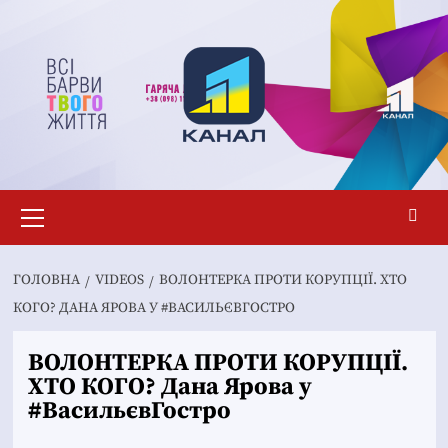
Перейти
до
вмісту
Основне
меню
ГОЛОВНА
VIDEOS
ВОЛОНТЕРКА ПРОТИ КОРУПЦІЇ. ХТО
КОГО? ДАНА ЯРОВА У #ВАСИЛЬЄВГОСТРО
ВОЛОНТЕРКА ПРОТИ КОРУПЦІЇ.
ХТО КОГО? Дана Ярова у
#ВасильєвГостро