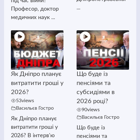
під час війни?
...
Професор, доктор
медичних наук ...
Як Дніпро планує
Що буде із
витратити гроші у
пенсіями та
2026?
субсидіями в
53
views
2026 році?
Васильєв Гостро
90
views
Васильєв Гостро
Як Дніпро планує
витратити гроші у
Що буде із
2026? В інтерв'ю
пенсіями та