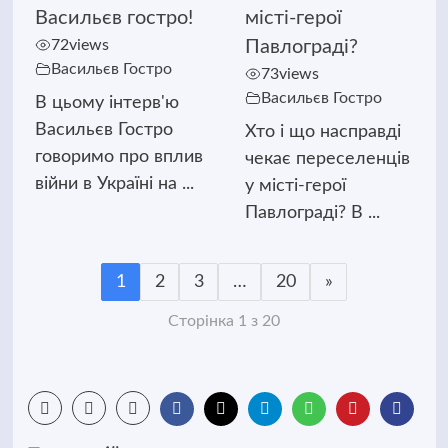
Васильєв гостро!
місті-герої
72
views
Павлограді?
Васильєв Гостро
73
views
Васильєв Гостро
В цьому інтерв'ю
Васильєв Гостро
Хто і що насправді
говоримо про вплив
чекає переселенців
війни в Україні на ...
у місті-герої
Павлограді? В ...
1
2
3
…
20
»
Сторінка 1 з 20