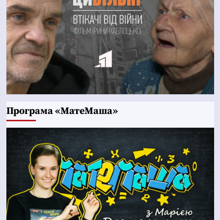
Програма «МатеМаша»