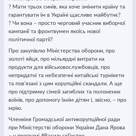
? Мати трьох синів, яка хоче змінити країну та
гарантувати їм в Україні щасливе майбутнє?
? Чи вона – просто черговий учасник виборчої
кампанії та фронтвумен якоїсь нової
політичної партії?
Про закупівлю Міністерства оборони, про
золоті яйця, про мільярдні витрати на
продукти для військовослужбовців, про
непридатні та небезпечні китайські турнікети
та пов’язані з цим корупційні скандали. А ще
про підтримку сімей загиблих та полонених
воїнів, про допомогу їхнім дітям і, звісно, – про
мрію.
Членкіня Громадської антикорупційної ради
при Міністерстві оборони України Дана Ярова
– у програмі #ВасильєвГостро