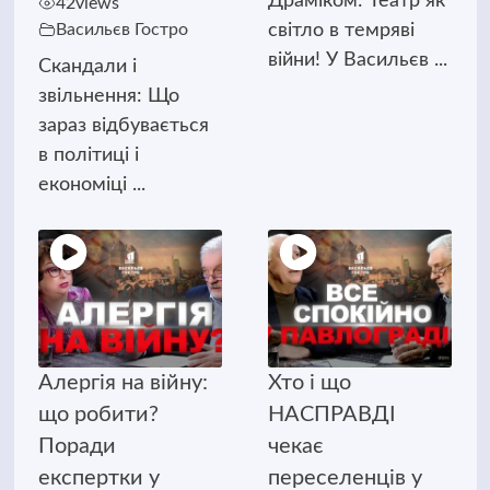
Драміком: Театр як
42
views
Васильєв Гостро
світло в темряві
війни! У Васильєв ...
Скандали і
звільнення: Що
зараз відбувається
в політиці і
економіці ...
Алергія на війну:
Хто і що
що робити?
НАСПРАВДІ
Поради
чекає
експертки у
переселенців у