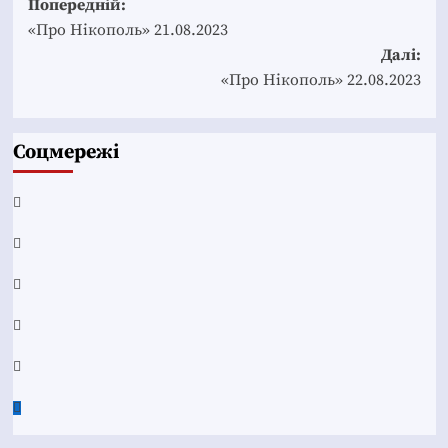
Post
Попередній:
navigation
«Про Нікополь» 21.08.2023
Далі:
«Про Нікополь» 22.08.2023
Соцмережі
Facebook
YouTube
Telegram
Instagram
Twitter
Google
News