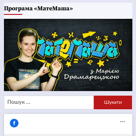
Програма «МатеМаша»
Пошук: