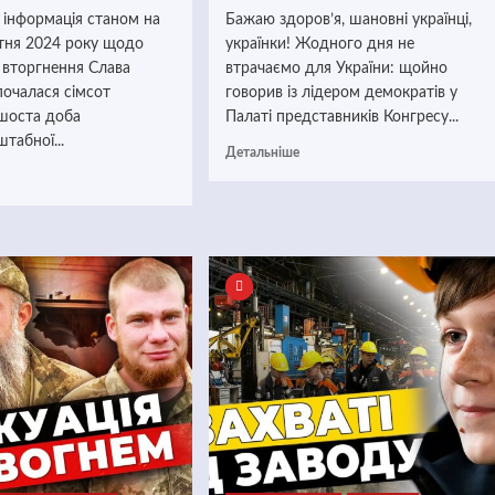
 інформація станом на
Бажаю здоров’я, шановні українці,
ітня 2024 року щодо
українки! Жодного дня не
 вторгнення Слава
втрачаємо для України: щойно
зпочалася сімсот
говорив із лідером демократів у
 шоста доба
Палаті представників Конгресу...
табної...
Детальніше