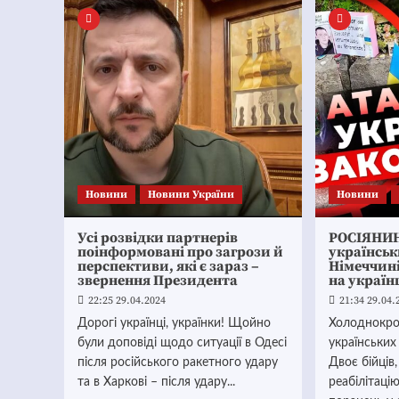
Новини
Новини України
Новини
Усі розвідки партнерів
РОСІЯНИН
поінформовані про загрози й
українськ
перспективи, які є зараз –
Німеччині
звернення Президента
на україн
22:25 29.04.2024
21:34 29.04.
Дорогі українці, українки! Щойно
Холоднокро
були доповіді щодо ситуації в Одесі
українських
після російського ракетного удару
Двоє бійців
та в Харкові – після удару...
реабілітаці