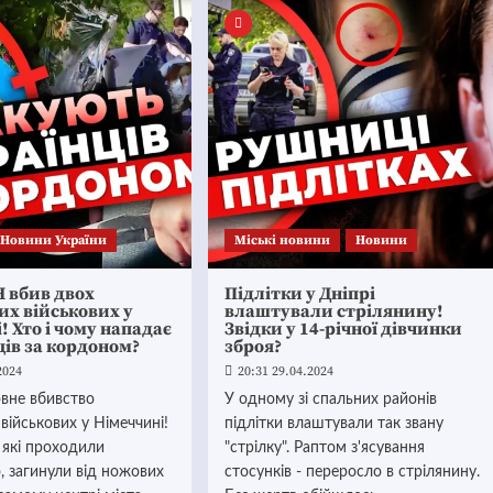
Новини України
Mіські новини
Новини
 вбив двох
Підлітки у Дніпрі
их військових у
влаштували стрілянину!
! Хто і чому нападає
Звідки у 14-річної дівчинки
ців за кордоном?
зброя?
2024
20:31 29.04.2024
вне вбивство
У одному зі спальних районів
 військових у Німеччині!
підлітки влаштували так звану
, які проходили
"стрілку". Раптом з'ясування
ю, загинули від ножових
стосунків - переросло в стрілянину.