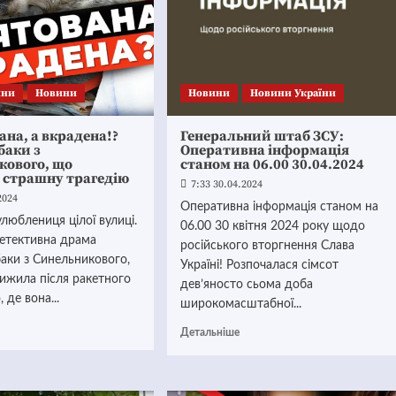
ини
Новини
Новини
Новини України
ана, а вкрадена!?
Генеральний штаб ЗСУ:
баки з
Оперативна інформація
кового, що
станом на 06.00 30.04.2024
 страшну трагедію
7:33 30.04.2024
2024
Оперативна інформація станом на
люблениця цілої вулиці.
06.00 30 квітня 2024 року щодо
етективна драма
російського вторгнення Слава
аки з Синельникового,
Україні! Розпочалася сімсот
ижила після ракетного
дев’яносто сьома доба
, де вона...
широкомасштабної...
Детальніше