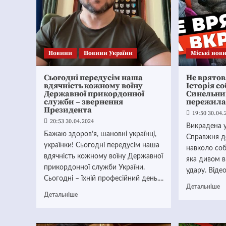
Новини
Новини України
Mіські нов
Сьогодні передусім наша
Не врятов
вдячність кожному воїну
Історія со
Державної прикордонної
Синельни
служби – звернення
пережила
Президента
19:50 30.04.
20:53 30.04.2024
Викрадена у
Бажаю здоров’я, шановні українці,
Справжня д
українки! Сьогодні передусім наша
навколо соб
вдячність кожному воїну Державної
яка дивом в
прикордонної служби України.
удару. Відео
Сьогодні – їхній професійний день....
Детальніше
Детальніше