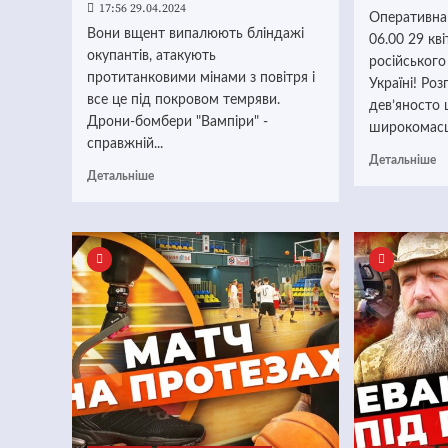
17:56 29.04.2024
Оперативна
Вони вщент випалюють бліндажі
06.00 29 кв
окупантів, атакують
російського
протитанковими мінами з повітря і
Україні! Ро
все це під покровом темряви.
дев’яносто
Дрони-бомбери "Вампіри" -
широкомасш
справжній...
Детальніше
Детальніше