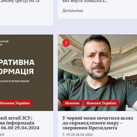
самому центрі міста
Без жертв обійшлось...
Детальніше
Новини України
Новини
Новини України
ний штаб ЗСУ:
У червні може початися шлях
на інформація
до справедливого миру –
 06.00 29.04.2024
звернення Президента
024
19:10 28.04.2024