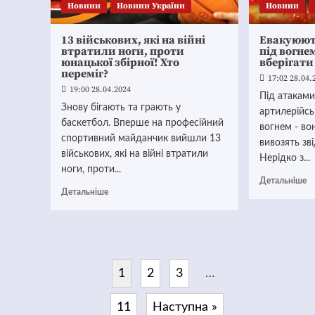
Новини
Новини України
Новини
13 військових, які на війні
Евакуюют
втратили ноги, проти
під вогне
юнацької збірної! Хто
вберігати
переміг?
17:02 28.04.
19:00 28.04.2024
Під атаками
Знову бігають та грають у
артилерійс
баскетбол. Вперше на професійний
вогнем - вон
спортивний майданчик вийшли 13
вивозять зв
військових, які на війні втратили
Нерідко з...
ноги, проти...
Детальніше
Детальніше
1
2
3
…
11
Наступна »