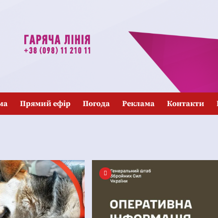
ма
Прямий ефір
Погода
Реклама
Контакти