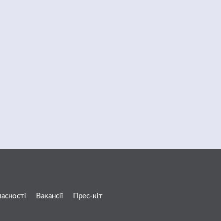
ласності
Вакансії
Прес-кіт