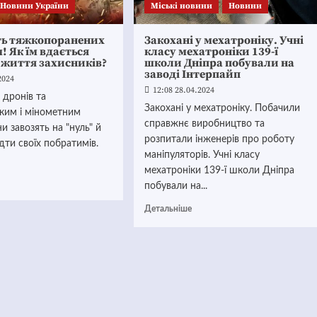
Новини України
Mіські новини
Новини
ь тяжкопоранених
Закохані у мехатроніку. Учні
м! Як їм вдається
класу мехатроніки 139-ї
 життя захисників?
школи Дніпра побували на
заводі Інтерпайп
2024
12:08 28.04.2024
 дронів та
Закохані у мехатроніку. Побачили
ьким і мінометним
справжнє виробництво та
и завозять на "нуль" й
розпитали інженерів про роботу
ідти своїх побратимів.
маніпуляторів. Учні класу
мехатроніки 139-ї школи Дніпра
побували на...
Детальніше