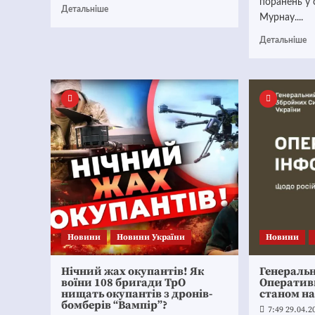
поранень у 
Детальніше
Мурнау....
Детальніше
Новини
Новини України
Новини
Нічний жах окупантів! Як
Генераль
воїни 108 бригади ТрО
Оператив
нищать окупантів з дронів-
станом на
бомберів “Вампір”?
7:49 29.04.2