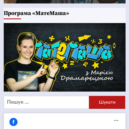
Програма «МатеМаша»
Пошук: