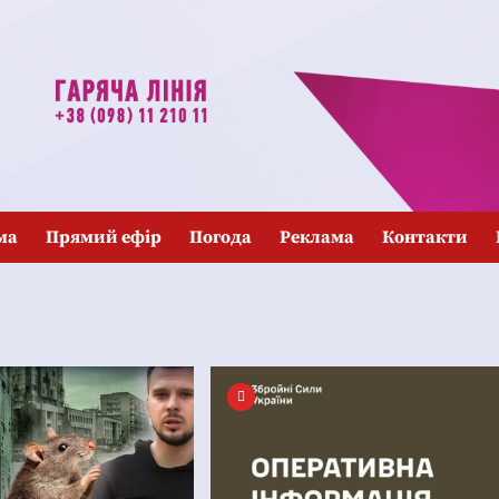
ма
Прямий ефір
Погода
Реклама
Контакти