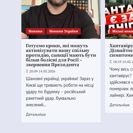
Новини
Новини України
Mіські нов
Готуємо кроки, які можуть
Хантавіру
активізувати нашу спільну
Дізнайтес
протидію, санкції мають бути
симптоми
більш болісні для Росії –
18:19 14.05.
звернення Президента
Чому весь с
20:09 14.05.2026
хантавірус?
Шановні українці, українки! Зараз у
здійснявся 
Києві ще тривають роботи на місці
померлих л
удару по будинку – російський
лайнері. Хан
ракетний удар, буквально
знесений...
Детальніше
Детальніше