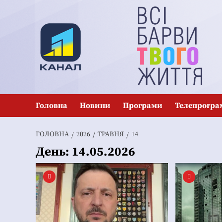
Перейти
до
вмісту
Головна
Новини
Програми
Телепрогра
ГОЛОВНА
2026
ТРАВНЯ
14
День:
14.05.2026