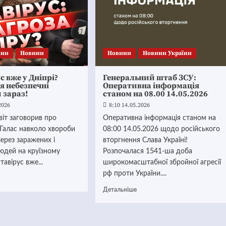
ини
Новини
Новини
Новини України
с вже у Дніпрі?
Генеральний штаб ЗСУ:
я небезпечні
Оперативна інформація
 зараз!
станом на 08.00 14.05.2026
2026
8:10 14.05.2026
віт заговорив про
Оперативна інформація станом на
 Галас навколо хвороби
08:00 14.05.2026 щодо російського
через заражених і
вторгнення Слава Україні!
юдей на круїзному
Розпочалася 1541-ша доба
тавірус вже...
широкомасштабної збройної агресії
рф проти України....
Детальніше