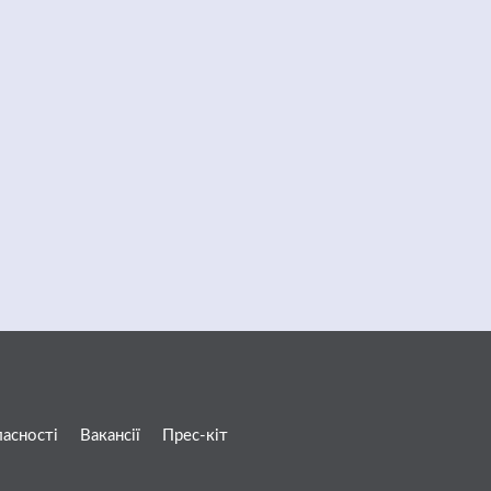
ласності
Вакансії
Прес-кіт