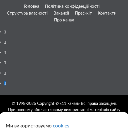
Головна
Політика конфіденційності
Структура власності
Вакансії
Прес-кіт
Контакти
Про канал
Facebook
YouTube
Telegram
Instagram
Twitter
Google
News
© 1998-2026 Copyright © «11 канал» Всі права захищені.
При повному або частковому використанні матеріалів сайту
11tv.dp.ua відкрите гіперпосилання на першоджерело
обов'язкове, розташування гіперпосилання не нижче другого
Ми використовуємо
cookies