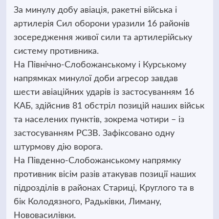
За минулу добу авіація, ракетні війська і
артилерія Сил оборони уразили 16 районів
зосередження живої сили та артилерійську
систему противника.
На Північно-Слобожанському і Курському
напрямках минулої доби агресор завдав
шести авіаційних ударів із застосуванням 16
КАБ, здійснив 81 обстріл позицій наших військ
та населених пунктів, зокрема чотири – із
застосуванням РСЗВ. Зафіксовано одну
штурмову дію ворога.
На Південно-Слобожанському напрямку
противник вісім разів атакував позиції наших
підрозділів в районах Стариці, Круглого та в
бік Колодязного, Радьківки, Лиману,
Нововасилівки.