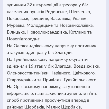
зупинили 32 штурмові дії агресора у бік
населених пунктів Родинське, Шевченко,
Покровськ, Гришине, Василівка, Удачне,
Муравка, Молодецьке та Новомиколаївка,
Білицьке, Новоолександрівка, Котлине та
Новопідгороднє.
На Олександрівському напрямку противник
атакував один раз у бік Злагоди.
На Гуляйпільському напрямку окупанти
здійснили 16 атак у бік Злагоди, Воздвижівки,
Оленокостянтинівки, Чарівного, Цвіткового,
Староукраїнки та Привілля, Гуляйпільського.
На Оріхівському напрямку, за уточненою
інформацією, наші захисники зупинили п’ять
спроб противника просунутися вперед в
районах Щербаків, Малих Щербаків,