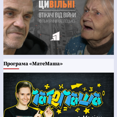
Програма «МатеМаша»