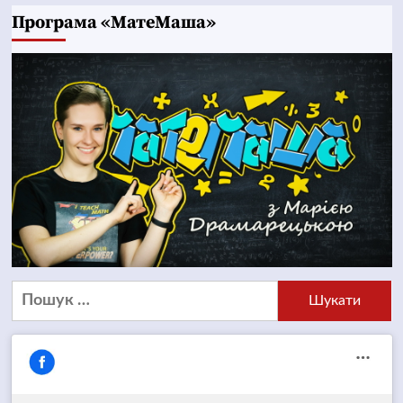
Програма «МатеМаша»
Пошук: