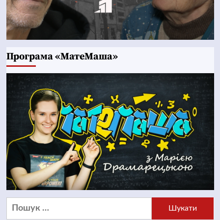
Програма «МатеМаша»
Пошук: