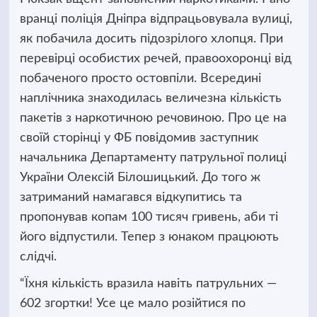
вранці поліція Дніпра відпрацьовувала вулиці,
як побачила досить підозрілого хлопця. При
перевірці
особистих речей, правоохоронці від
побаченого просто остовпіли. Всередині
наплічника знаходилась величезна кількість
пакетів з наркотичною речовиною. Про це на
своїй сторінці у ФБ повідомив заступник
начальника Департаменту патрульної полиці
України Олексій Білошицький. До того ж
затриманий намагався відкупитись та
пропонував копам 100 тисяч гривень, аби ті
його відпустили. Тепер з юнаком працюють
слідчі.
“Їхня кількість вразила навіть патрульних —
602 згортки! Усе це мало розійтися по