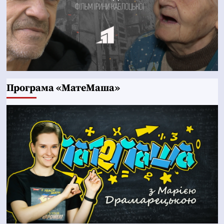
Програма «МатеМаша»