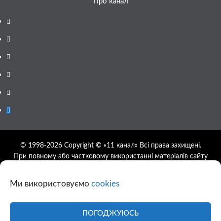
Про канал
Facebook
YouTube
Telegram
Instagram
Twitter
Google
News
© 1998-2026 Copyright © «11 канал» Всі права захищені.
При повному або частковому використанні матеріалів сайту
11tv.dp.ua відкрите гіперпосилання на першоджерело
обов'язкове, розташування гіперпосилання не нижче другого
Ми використовуємо
cookies
абзацу.
Використання фотографій та відео сайту 11tv.dp.ua
дозволяється за умови посилання на джерело та прямого
ПОГОДЖУЮСЬ