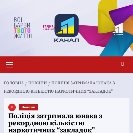
Перейти
до
вмісту
Основне
меню
ГОЛОВНА
НОВИНИ
ПОЛІЦІЯ ЗАТРИМАЛА ЮНАКА З
РЕКОРДНОЮ КІЛЬКІСТЮ НАРКОТИЧНИХ “ЗАКЛАДОК”
Новини
Поліція затримала юнака з
рекордною кількістю
наркотичних “закладок”