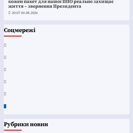
кожен пакет для нашої ППО реально захищає
життя – звернення Президента
20:07 04.08.2026
Соцмережі
Facebook
YouTube
Telegram
Instagram
Twitter
Google
News
Рубрики новин