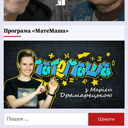
Програма «МатеМаша»
Пошук: