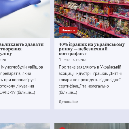
Новини
закликають здавати
40% іграшок на українському
створення
ринку — небезпечний
уліну
контрафакт
2020
19:18 16.12.2020
 імуноглобулін увійшов
Про таке заявляють в Українській
 препаратів, який
асоціації індустрії іграшок. Дитячі
ь при коронавірусі.
товари не проходять відповідної
отоколу лікування
сертифікації та нелегально
COVID-19 (більше…)
(більше…)
Детальніше