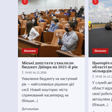
Новини
Новини
Міські депутати ухвалили
Цьогоріч 
бюджет Дніпра на 2021-й рік
області в
мільярдів
19:05 16.12.2020
19:02 16.12.
Ухвалення бюджету на наступний
У службі ав
рік — найголовніше рішення цієї
області від
сесії. Новий кошторис міста
своєї робот
спрямований насамперед на
автошляхи 
(більше…)
(більше…)
Детальніше