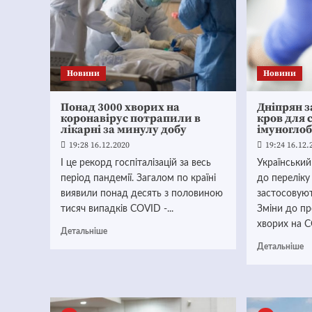
Новини
Новини
Понад 3000 хворих на
Дніпрян 
коронавірус потрапили в
кров для 
лікарні за минулу добу
імуноглоб
19:28 16.12.2020
19:24 16.12.
І це рекорд госпіталізацій за весь
Український
період пандемії. Загалом по країні
до переліку
виявили понад десять з половиною
застосовуют
тисяч випадків COVID -...
Зміни до пр
хворих на 
Детальніше
Детальніше