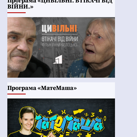
Програма «ЦИВІЛЬНІ. ВТІКАЧІ ВІД
ВІЙНИ.»
Програма «МатеМаша»