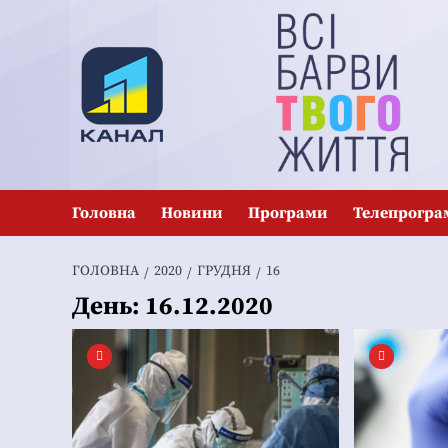
Перейти
до
вмісту
Головна
Новини
Програми
Телепрогра
ГОЛОВНА
2020
ГРУДНЯ
16
День:
16.12.2020