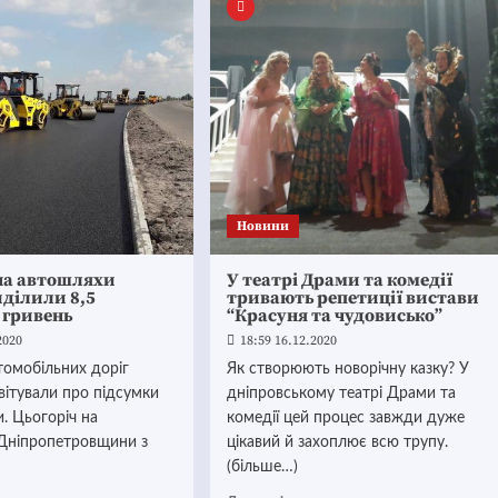
Новини
на автошляхи
У театрі Драми та комедії
иділили 8,5
тривають репетиції вистави
 гривень
“Красуня та чудовисько”
2020
18:59 16.12.2020
томобільних доріг
Як створюють новорічну казку? У
звітували про підсумки
дніпровському театрі Драми та
и. Цьогоріч на
комедії цей процес завжди дуже
Дніпропетровщини з
цікавий й захоплює всю трупу.
(більше…)