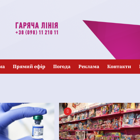
ма
Прямий ефір
Погода
Реклама
Контакти