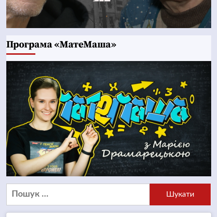
Програма «МатеМаша»
Пошук: