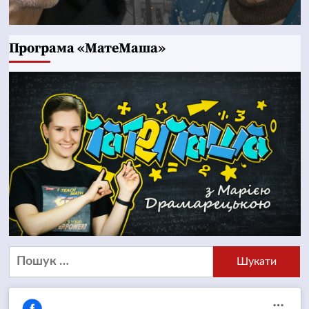
Програма «МатеМаша»
Пошук: