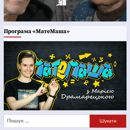
Програма «МатеМаша»
Пошук: