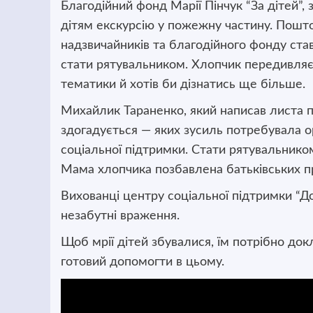
Благодійний фонд Марії Пінчук “За дітей”,
дітям екскурсію у пожежну частину. Пошто
надзвичайників та благодійного фонду став
стати рятувальником. Хлопчик передивляєт
тематики й хотів би дізнатись ще більше.
Михайлик Тараненко, який написав листа п
здогадується — яких зусиль потребувала ор
соціальної підтримки. Стати рятувальнико
Мама хлопчика позбавлена батьківських прав
Вихованці центру соціальної підтримки “До
незабутні враження.
Щоб мрії дітей збувалися, їм потрібно док
готовий допомогти в цьому.