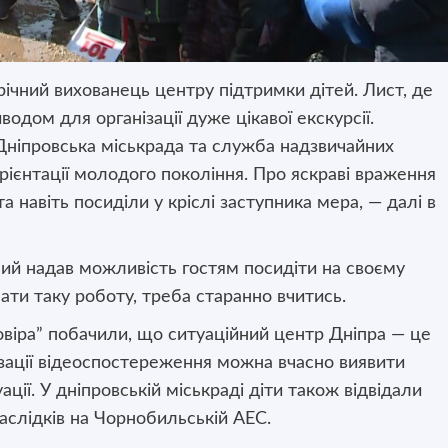
річний вихованець центру підтримки дітей. Лист, де
иводом для організації
дуже цікавої екскурсії.
 Дніпровська міськрада та служба надзвичайних
рієнтації молодого покоління. Про яскраві враження
та навіть посиділи у кріслі заступника мера, — далі в
ий надав можливість гостям посидіти на своєму
ати таку роботу, треба старанно вчитись.
овіра” побачили, що ситуаційний центр Дніпра — це
ізації відеоспостереження можна вчасно виявити
ації. У дніпровській міськраді діти також відвідали
аслідків на Чорнобильській АЕС.