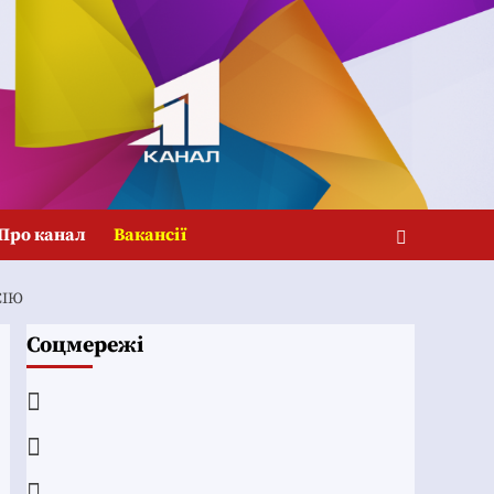
Про канал
Вакансії
СІЮ
Соцмережі
Facebook
YouTube
Telegram