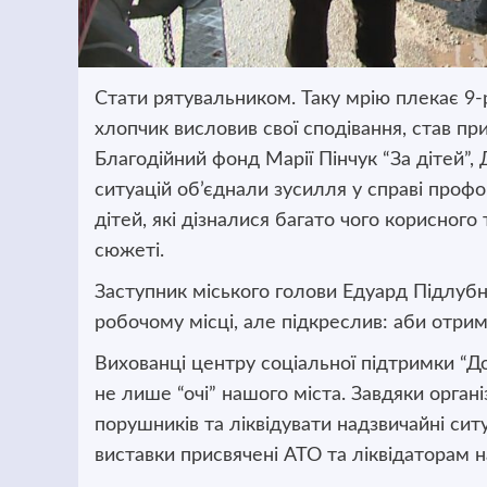
Стати рятувальником. Таку мрію плекає 9-
хлопчик висловив свої сподівання, став пр
Благодійний фонд Марії Пінчук “За дітей”,
ситуацій об’єднали зусилля у справі профо
дітей, які дізналися багато чого корисного 
сюжеті.
Заступник міського голови Едуард Підлубн
робочому місці, але підкреслив: аби отрим
Вихованці центру соціальної підтримки “Д
не лише “очі” нашого міста. Завдяки орган
порушників та ліквідувати надзвичайні ситу
виставки присвячені АТО та ліквідаторам н