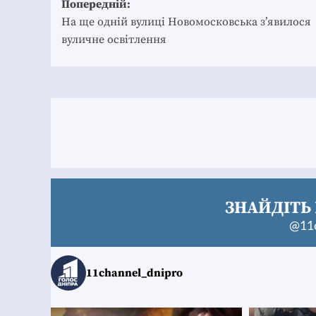
Post
Попередній:
navigation
На ще одній вулиці Новомосковська з’явилося
вуличне освітлення
ЗНАЙДІТЬ 
@11c
11channel_dnipro