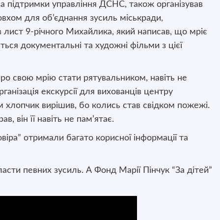
 за підтримки управління ДСНС, також організував
вхом для об’єднання зусиль міськради,
 лист 9-річного Михайлика, який написав, що мріє
ься документальні та художні фільми з цієї
ро свою мрію стати рятувальником, навіть не
ганізація екскурсії для вихованців центру
м хлопчик вирішив, бо колись став свідком пожежі.
, він її навіть не пам’ятає.
віра” отримали багато корисної інформації та
ласти певних зусиль. А Фонд Марії Пінчук “За дітей”