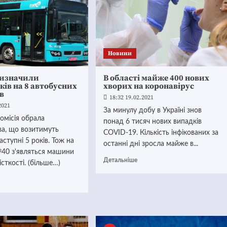
Новини
визначили
В області майже 400 нових
ків на 8 автобусних
хворих на коронавірус
в
18:32 19.02.2021
2021
За минулу добу в Україні знов
омісія обрала
понад 6 тисяч нових випадків
ва, що возитимуть
COVID-19. Кількість інфікованих за
аступні 5 років. Тож на
останні дні зросла майже в...
40 з'являться машини
Детальніше
істкості. (більше…)