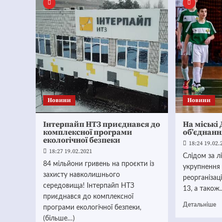
Новини
Новини
Інтерпайп НТЗ приєднався до
На міські
комплексної програми
об’єднанн
екологічної безпеки
18:24 19.02.
18:27 19.02.2021
Слідом за л
84 мільйони гривень на проєкти із
укрупнення
захисту навколишнього
реорганізац
середовища! Інтерпайп НТЗ
13, а також..
приєднався до комплексної
Детальніше
програми екологічної безпеки,
(більше…)