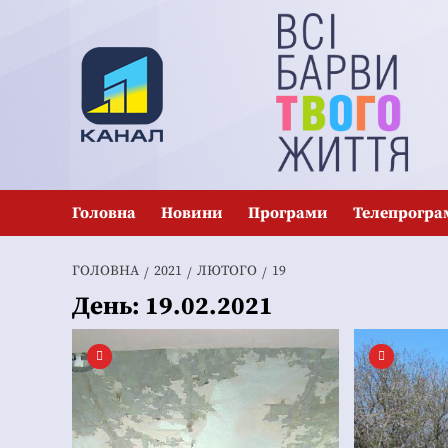
Перейти
до
вмісту
Головна
Новини
Програми
Телепрогра
ГОЛОВНА
2021
ЛЮТОГО
19
День:
19.02.2021