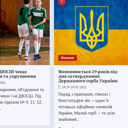
Новини
 ДЮСШ чекає
Виповнюється 29 років від
я та укрупнення
дня затвердження
Державного герба України
2021
18:19 19.02.2021
ікарнями, об'єднання та
Поряд з прапором, гімном і
 чекає і на ДЮСШ. Під
Конституцією він — один із
ію підпали № 4, 11, 12,
чотирьох офіційних символів
.
України. Малий герб — то усім
знайомий...