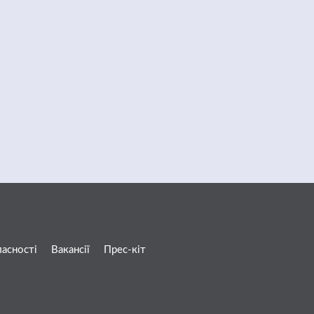
ласності
Вакансії
Прес-кіт