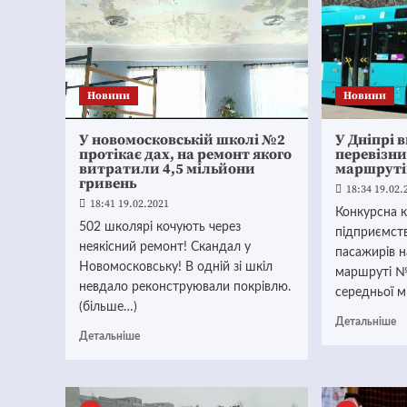
Новини
Новини
У новомосковській школі №2
У Дніпрі 
протікає дах, на ремонт якого
перевізни
витратили 4,5 мільйони
маршруті
гривень
18:34 19.02.
18:41 19.02.2021
Конкурсна к
502 школярі кочують через
підприємст
неякісний ремонт! Скандал у
пасажирів н
Новомосковську! В одній зі шкіл
маршруті №
невдало реконструювали покрівлю.
середньої м
(більше…)
Детальніше
Детальніше