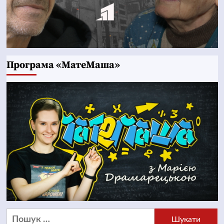
Програма «МатеМаша»
Пошук: