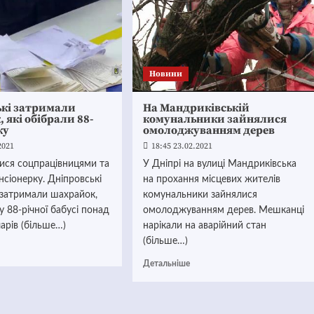
Новини
ькі затримали
На Мандриківській
 які обібрали 88-
комунальники зайнялися
ку
омолоджуванням дерев
2021
18:45 23.02.2021
ися соцпрацівницями та
У Дніпрі на вулиці Мандриківська
нсіонерку. Дніпровські
на прохання місцевих жителів
 затримали шахрайок,
комунальники зайнялися
у 88-річної бабусі понад
омолоджуванням дерев. Мешканці
ларів (більше…)
нарікали на аварійний стан
(більше…)
Детальніше