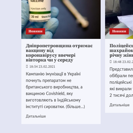
Новини
Новини
Дніпропетровщина отримає
Поліцейс
вакцину від
шахрайок,
коронавірусу ввечері
річну жін
вівторка чи у середу
18:48 23.02.
18:54 23.02.2021
Представил
Кампанію імунізації в Україні
обібрали пе
почнуть препаратом не
поліцейські
британського виробництва, а
які викрали 
вакциною Covishield, яку
2 тисячі до
виготовляють в Індійському
Детальніше
інституті сироватки. (більше…)
Детальніше