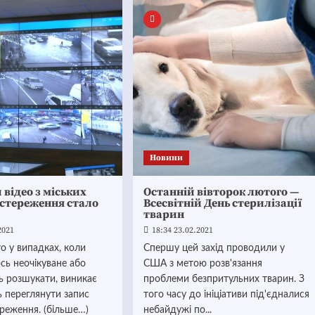
Новини
відео з міських
Останній вівторок лютого —
остереження стало
Всесвітній День стерилізації
тварин
2021
18:34 23.02.2021
о у випадках, коли
Спершу цей захід проводили у
сь неочікуване або
США з метою розв'язання
ь розшукати, виникає
проблеми безпритульних тварин. З
ь переглянути запис
того часу до ініціативи під'єдналися
реження. (більше…)
небайдужі по...