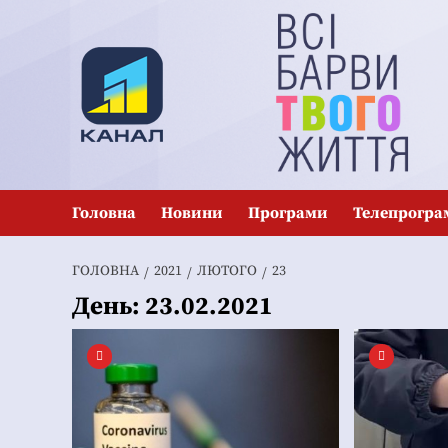
Перейти
до
вмісту
Головна
Новини
Програми
Телепрогра
ГОЛОВНА
2021
ЛЮТОГО
23
День:
23.02.2021