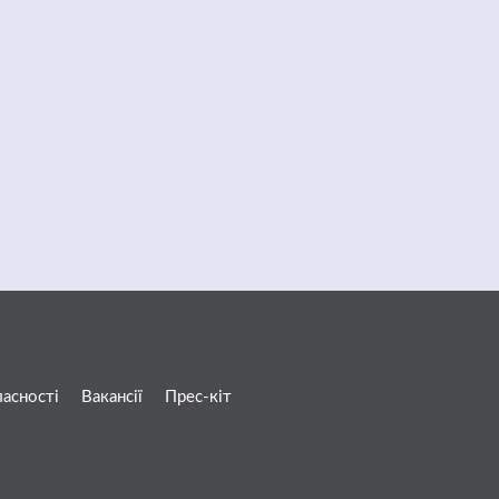
ласності
Вакансії
Прес-кіт