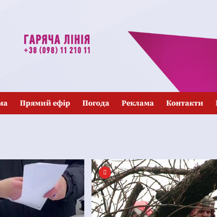
ма
Прямий ефір
Погода
Реклама
Контакти