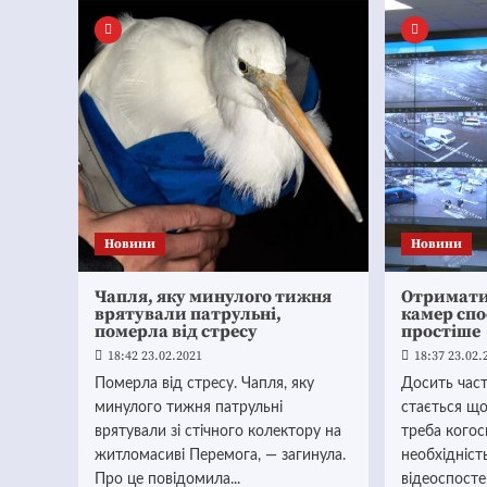
Новини
Новини
Чапля, яку минулого тижня
Отримати 
врятували патрульні,
камер сп
померла від стресу
простіше
18:42 23.02.2021
18:37 23.02.
Померла від стресу. Чапля, яку
Досить част
минулого тижня патрульні
стається що
врятували зі стічного колектору на
треба когос
житломасиві Перемога, — загинула.
необхідніст
Про це повідомила...
відеоспосте