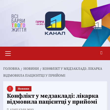
Перейти
до
вмісту
Основне
меню
ГОЛОВНА
НОВИНИ
КОНФЛІКТ У МЕДЗАКЛАДІ: ЛІКАРКА
ВІДМОВИЛА ПАЦІЄНТЦІ У ПРИЙОМІ
Новини
Конфлікт у медзакладі: лікарка
відмовила пацієнтці у прийомі
17:07 17.02.2022