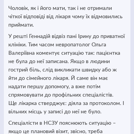
Чоловік, як і його мати, так і не отримали
чіткої відповіді від лікаря чому їх відмовились
приймати.
У решті Геннадій відвіз пані Ірину до приватної
клініки. Тим часом невропатолог Ольга
Валеріївна коментує ситуацію так: пацієнтка
не була до неї записана. Якщо в людини
гострий біль, слід викликати швидку або ж
йти до сімейного лікаря. Й саме він має
надати першу допомогу, а вже потім
спрямовувати до профільних спеціалістів.
Ще лікарка стверджує: діяла за протоколом. І
вільних місць у записі до неї не було.
Спеціалісти в НСЗУ пояснюють ситуацію –
якщо це плановий візит, звісно, треба