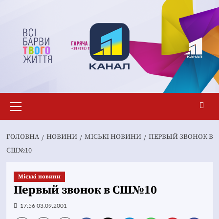
Перейти
до
вмісту
Основне
меню
ГОЛОВНА
НОВИНИ
MІСЬКІ НОВИНИ
ПЕРВЫЙ ЗВОНОК В
СШ№10
Mіські новини
Первый звонок в СШ№10
17:56 03.09.2001