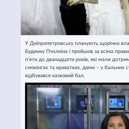
У Дніпропетровську планують щорічно вла
Будинку Пчолкіна і пройшов за всіма прав
п’яти до дванадцяти років, які мали дотр
смокінгах та краватках, дами – у бальних с
відбувався казковий бал.
Відеопрогравач