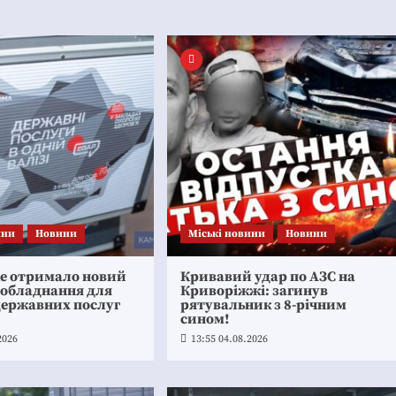
ини
Новини
Mіські новини
Новини
ке отримало новий
Кривавий удар по АЗС на
 обладнання для
Криворіжжі: загинув
державних послуг
рятувальник з 8-річним
сином!
2026
13:55 04.08.2026