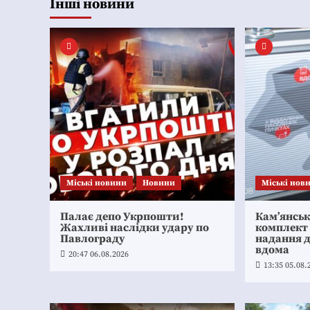
Інші новини
Mіські новини
Новини
Mіські нов
Палає депо Укрпошти!
Кам’янсь
Жахливі наслідки удару по
комплект
Павлограду
надання 
вдома
20:47 06.08.2026
13:35 05.08.