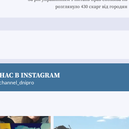
розглянуло 430 скарг від городян
НАС В INSTAGRAM
hannel_dnipro