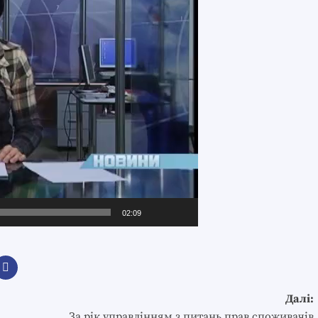
02:09
Далі:
За рік управлінням з питань прав споживачів