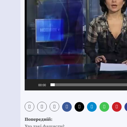
00:00
Post
Попередній:
Хто такі фашисти?