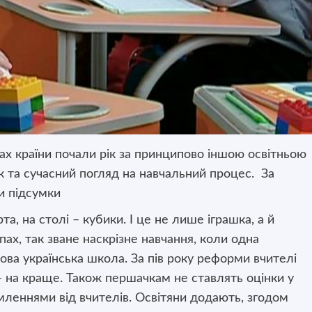
ах країни почали рік за принципово іншою освітньою
к та сучасний погляд на навчальний процес.
За
ти підсумки
а, на столі – кубики. І це не лише іграшка, а й
пах, так зване наскрізне навчання, коли одна
ова українська школа. За пів року реформи вчителі
– на краще. Також першачкам не ставлять оцінки у
омленнями від вчителів. Освітяни додають, згодом