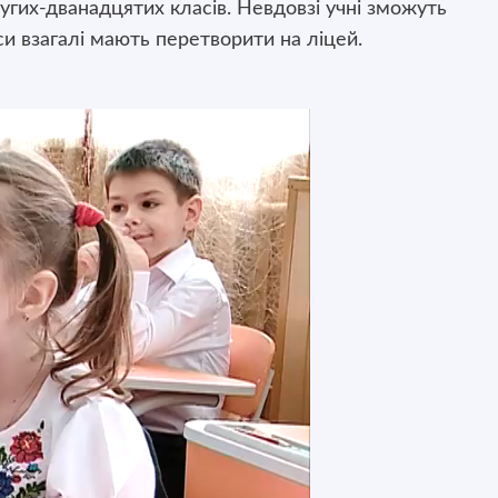
ругих-дванадцятих класів. Невдовзі учні зможуть
си взагалі мають перетворити на ліцей.