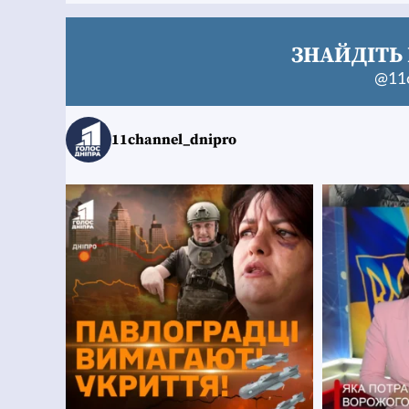
ЗНАЙДІТЬ 
@11c
11channel_dnipro