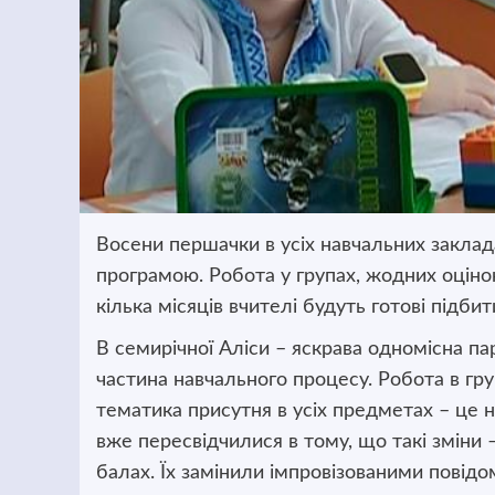
Восени першачки в усіх навчальних заклад
програмою. Робота у групах, жодних оціно
кілька місяців вчителі будуть готові підби
В семирічної Аліси – яскрава одномісна парт
частина навчального процесу. Робота в гру
тематика присутня в усіх предметах – це н
вже пересвідчилися в тому, що такі зміни 
балах. Їх замінили імпровізованими повід