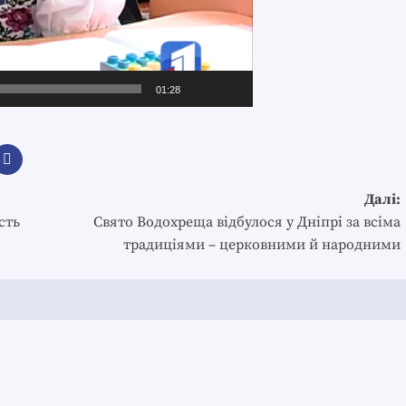
01:28
Далі:
сть
Свято Водохреща відбулося у Дніпрі за всіма
традиціями – церковними й народними