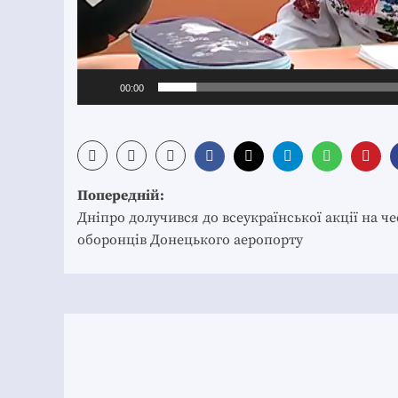
00:00
Post
Попередній:
navigation
Дніпро долучився до всеукраїнської акції на че
оборонців Донецького аеропорту