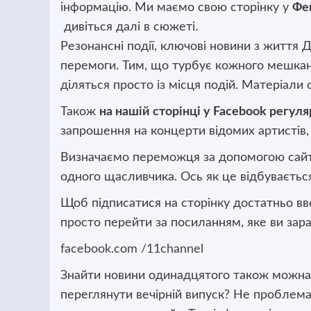
інформацію. Ми маємо свою сторінку у
Фе
дивіться далі в сюжеті.
Резонансні події, ключові новини з життя Д
перемоги. Тим, що турбує кожного мешкан
діляться просто із місця подій. Матеріал
Також
на нашій сторінці у Facebook регул
запрошення на концерти відомих артистів, к
Визначаємо переможця за допомогою
сай
одного щасливчика. Ось як це відбуваєтьс
Щоб підписатися на сторінку достатньо в
просто перейти за посиланням, яке ви зара
facebook
.com /11channel
Знайти новини одинадцятого також можна 
переглянути вечірній випуск? Не проблема