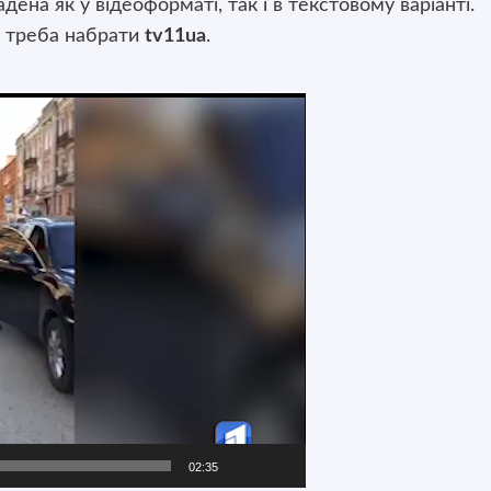
ена як у відеоформаті, так і в текстовому варіанті.
треба набрати
tv11ua
.
02:35