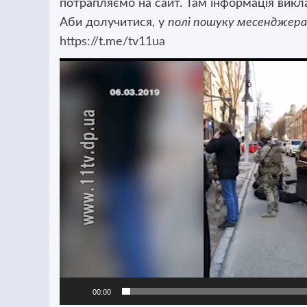
потрапляємо на сайт. Там інформація виклад
Аби долучитися, у
полі пошуку месенджера
https://t.me/tv11ua
Відеопрогравач
00:00