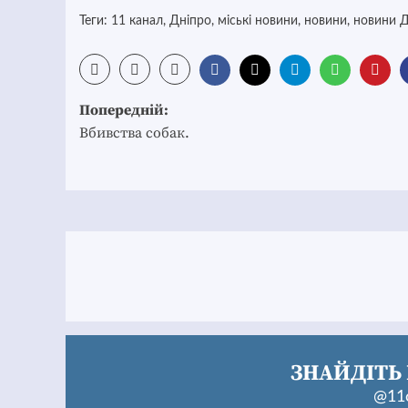
Теги:
11 канал
,
Дніпро
,
міські новини
,
новини
,
новини Д
Post
Попередній:
navigation
Вбивства собак.
ЗНАЙДІТЬ 
@11c