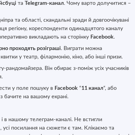
йсбуці
та
Telegram-канал
. Чому варто долучитися
–
ніпра та області, скандальні зради й довгоочікувані
ця регіону, кореспонденти одинадцятого каналу
и оперативно викладають на сторінку
Facebook
.
ярно проходять розіграші
. Виграти можна
витки у театр, філармонію, кіно, або інші призи.
ту-рандомайзера
. Він обирає з-поміж усіх учасників
я.
вести у поле пошуку в
Facebook
“
11 канал
“, або
з бачите на вашому екрані.
і в нашому телеграм-каналі. Не встигли
, усі посилання на сюжети є там.
Клікаємо
та